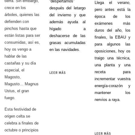
tierra. Sin embargo,
“despertarnos”
Llega el verano,
crece en los
después del letargo
pero antes está la
árboles, quienes las
del invierno y que
época de los
defienden con
además ayuda al
exámenes más
pinchos hasta que
hígado a
duros del año, los
están listas para ser
deshacerse de las
finales, la EBAU y
consumidas, así es,
grasas acumuladas
para algunos las
hoy os vengo a
en las navidades.
oposiciones, hoy os
hablar de las
traigo una técnica,
castañas y su día
una planta y una
especial, el
receta para
LEER MÁS
Magosto,
incrementar vuestra
Magusto… Magnus
energía-corazón y
Ustus, el gran
mantener los
fuego.
nervios a raya.
Esta festividad de
origen celta se
celebra a finales de
octubre o principios
LEER MÁS