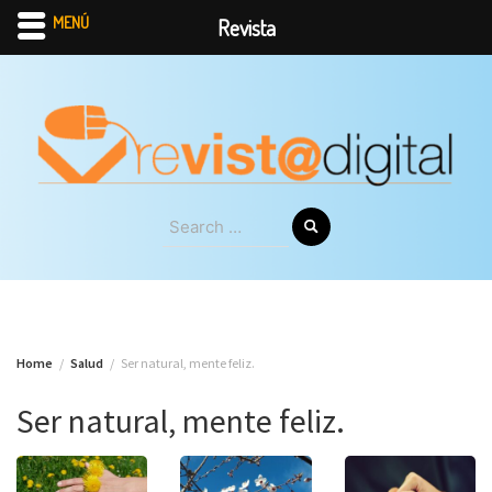
MENÚ
Revista
Skip
to
content
Search
for:
Home
Salud
Ser natural, mente feliz.
Ser natural, mente feliz.