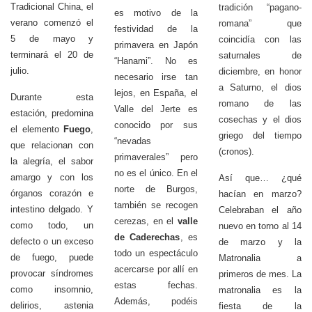
Tradicional China, el
tradición “pagano-
es motivo de la
verano comenzó el
romana” que
festividad de la
5 de mayo y
coincidía con las
primavera en Japón
terminará el 20 de
saturnales de
“Hanami”. No es
julio.
diciembre, en honor
necesario irse tan
a Saturno, el dios
lejos, en España, el
Durante esta
romano de las
Valle del Jerte es
estación, predomina
cosechas y el dios
conocido por sus
el elemento
Fuego
,
griego del tiempo
“nevadas
que relacionan con
(cronos).
primaverales” pero
la alegría, el sabor
no es el único. En el
amargo y con los
Así que… ¿qué
norte de Burgos,
órganos corazón e
hacían en marzo?
también se recogen
intestino delgado. Y
Celebraban el año
cerezas, en el
valle
como todo, un
nuevo en torno al 14
de Caderechas
, es
defecto o un exceso
de marzo y la
todo un espectáculo
de fuego, puede
Matronalia a
acercarse por allí en
provocar síndromes
primeros de mes. La
estas fechas.
como insomnio,
matronalia es la
Además, podéis
delirios, astenia
fiesta de la