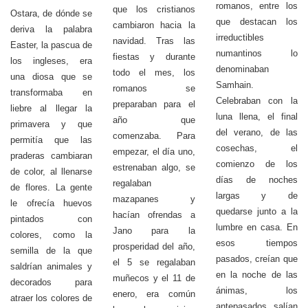
romanos, entre los
que los cristianos
Ostara, de dónde se
que destacan los
cambiaron hacia la
deriva la palabra
irreductibles
navidad. Tras las
Easter, la pascua de
numantinos lo
fiestas y durante
los ingleses, era
denominaban
todo el mes, los
una diosa que se
Samhain.
romanos se
transformaba en
Celebraban con la
preparaban para el
liebre al llegar la
luna llena, el final
año que
primavera y que
del verano, de las
comenzaba. Para
permitía que las
cosechas, el
empezar, el día uno,
praderas cambiaran
comienzo de los
estrenaban algo, se
de color, al llenarse
días de noches
regalaban
de flores. La gente
largas y de
mazapanes y
le ofrecía huevos
quedarse junto a la
hacían ofrendas a
pintados con
lumbre en casa. En
Jano para la
colores, como la
esos tiempos
prosperidad del año,
semilla de la que
pasados, creían que
el 5 se regalaban
saldrían animales y
en la noche de las
muñecos y el 11 de
decorados para
ánimas, los
enero, era común
atraer los colores de
antepasados salían