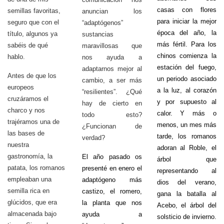
casas con flores
semillas favoritas,
anuncian los
para iniciar la mejor
seguro que con el
“adaptógenos”
época del año, la
título, algunos ya
sustancias
más fértil. Para los
sabéis de qué
maravillosas que
chinos comienza la
hablo.
nos ayuda a
estación del fuego,
adaptarnos mejor al
Antes de que los
un periodo asociado
cambio, a ser más
europeos
a la luz, al corazón
“resilientes”. ¿Qué
cruzáramos el
y por supuesto al
hay de cierto en
charco y nos
calor. Y más o
todo esto?
trajéramos una de
menos, un mes más
¿Funcionan de
las bases de
tarde, los romanos
verdad?
nuestra
adoran al Roble, el
gastronomía, la
El año pasado os
árbol que
patata, los romanos
presenté en enero el
representando al
empleaban una
adaptógeno más
dios del verano,
semilla rica en
castizo, el romero,
gana la batalla al
glúcidos, que era
la planta que nos
Acebo, el árbol del
almacenada bajo
ayuda a
solsticio de invierno.