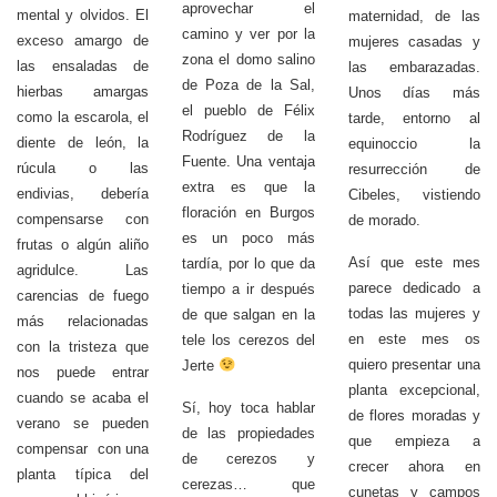
aprovechar el
mental y olvidos. El
maternidad, de las
camino y ver por la
exceso amargo de
mujeres casadas y
zona el domo salino
las ensaladas de
las embarazadas.
de Poza de la Sal,
hierbas amargas
Unos días más
el pueblo de Félix
como la escarola, el
tarde, entorno al
Rodríguez de la
diente de león, la
equinoccio la
Fuente. Una ventaja
rúcula o las
resurrección de
extra es que la
endivias, debería
Cibeles, vistiendo
floración en Burgos
compensarse con
de morado.
es un poco más
frutas o algún aliño
Así que este mes
tardía, por lo que da
agridulce. Las
parece dedicado a
tiempo a ir después
carencias de fuego
todas las mujeres y
de que salgan en la
más relacionadas
en este mes os
tele los cerezos del
con la tristeza que
quiero presentar una
Jerte
nos puede entrar
planta excepcional,
cuando se acaba el
Sí, hoy toca hablar
de flores moradas y
verano se pueden
de las propiedades
que empieza a
compensar con una
de cerezos y
crecer ahora en
planta típica del
cerezas… que
cunetas y campos