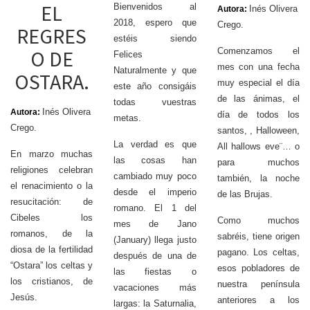
EL
Bienvenidos al
Inés Olivera
Autora:
2018, espero que
Crego.
REGRES
estéis siendo
O DE
Comenzamos el
Felices
mes con una fecha
Naturalmente y que
OSTARA.
muy especial el día
este año consigáis
de las ánimas, el
todas vuestras
Inés Olivera
Autora:
día de todos los
metas.
Crego.
santos, , Halloween,
La verdad es que
All hallows eve¨… o
En marzo muchas
las cosas han
para muchos
religiones celebran
cambiado muy poco
también, la noche
el renacimiento o la
desde el imperio
de las Brujas.
resucitación: de
romano. El 1 del
Cibeles los
Como muchos
mes de Jano
romanos, de la
sabréis, tiene origen
(January) llega justo
diosa de la fertilidad
pagano. Los celtas,
después de una de
“Ostara” los celtas y
esos pobladores de
las fiestas o
los cristianos, de
nuestra península
vacaciones más
Jesús.
anteriores a los
largas: la Saturnalia,