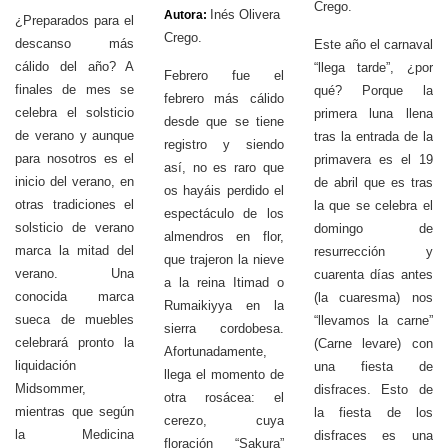
Crego.
Inés Olivera
Autora:
¿Preparados para el
Crego.
descanso más
Este año el carnaval
cálido del año? A
“llega tarde”, ¿por
Febrero fue el
finales de mes se
qué? Porque la
febrero más cálido
celebra el solsticio
primera luna llena
desde que se tiene
de verano y aunque
tras la entrada de la
registro y siendo
para nosotros es el
primavera es el 19
así, no es raro que
inicio del verano, en
de abril que es tras
os hayáis perdido el
otras tradiciones el
la que se celebra el
espectáculo de los
solsticio de verano
domingo de
almendros en flor,
marca la mitad del
resurrección y
que trajeron la nieve
verano. Una
cuarenta días antes
a la reina Itimad o
conocida marca
(la cuaresma) nos
Rumaikiyya en la
sueca de muebles
“llevamos la carne”
sierra cordobesa.
celebrará pronto la
(Carne levare) con
Afortunadamente,
liquidación
una fiesta de
llega el momento de
Midsommer,
disfraces. Esto de
otra rosácea: el
mientras que según
la fiesta de los
cerezo, cuya
la Medicina
disfraces es una
floración “Sakura”