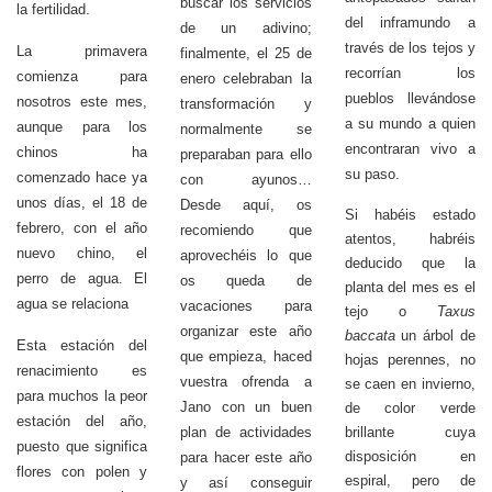
buscar los servicios
la fertilidad.
del inframundo a
de un adivino;
través de los tejos y
La primavera
finalmente, el 25 de
recorrían los
comienza para
enero celebraban la
pueblos llevándose
nosotros este mes,
transformación y
a su mundo a quien
aunque para los
normalmente se
encontraran vivo a
chinos ha
preparaban para ello
su paso.
comenzado hace ya
con ayunos…
unos días, el 18 de
Desde aquí, os
Si habéis estado
febrero, con el año
recomiendo que
atentos, habréis
nuevo chino, el
aprovechéis lo que
deducido que la
perro de agua. El
os queda de
planta del mes es el
agua se relaciona
vacaciones para
tejo o
Taxus
organizar este año
baccata
un árbol de
Esta estación del
que empieza, haced
hojas perennes, no
renacimiento es
vuestra ofrenda a
se caen en invierno,
para muchos la peor
Jano con un buen
de color verde
estación del año,
plan de actividades
brillante cuya
puesto que significa
disposición en
para hacer este año
flores con polen y
espiral, pero de
y así conseguir