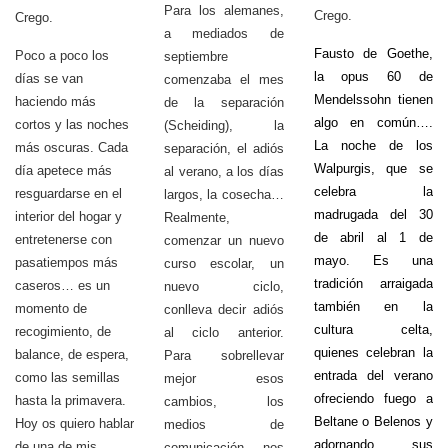
Para los alemanes,
Crego.
Crego.
a mediados de
Fausto de Goethe,
Poco a poco los
septiembre
la opus 60 de
días se van
comenzaba el mes
Mendelssohn tienen
haciendo más
de la separación
algo en común….
cortos y las noches
(Scheiding), la
La noche de los
más oscuras. Cada
separación, el adiós
Walpurgis, que se
día apetece más
al verano, a los días
celebra la
resguardarse en el
largos, la cosecha…
madrugada del 30
interior del hogar y
Realmente,
de abril al 1 de
entretenerse con
comenzar un nuevo
mayo. Es una
pasatiempos más
curso escolar, un
tradición arraigada
caseros… es un
nuevo ciclo,
también en la
momento de
conlleva decir adiós
cultura celta,
recogimiento, de
al ciclo anterior.
quienes celebran la
balance, de espera,
Para sobrellevar
entrada del verano
como las semillas
mejor esos
ofreciendo fuego a
hasta la primavera.
cambios, los
Beltane o Belenos y
Hoy os quiero hablar
medios de
adornando sus
de una de mis
comunicación nos