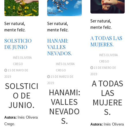
Ser natural,
Ser natural,
Ser natural,
mente feliz.
mente feliz.
mente feliz.
A TODAS LAS
HANAMI:
SOLSTICIO
MUJERES.
VALLES
DE JUNIO
NEVADOS.
INÉS OLIVERA
INÉS OLIVERA
CREGO
INÉS OLIVERA
CREGO
15 DE ENERO DE
CREGO
15 DE MAYO DE
2019
15 DE MARZO DE
2019
A TODAS
SOLSTICI
2019
HANAMI:
LAS
O DE
VALLES
MUJERE
JUNIO.
NEVADO
S.
S.
Inés Olivera
Autora:
Crego.
Inés Olivera
Autora: