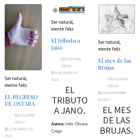
Ser natural,
mente feliz.
El tributo a
Ser natural,
Jano
mente feliz.
INÉS OLIVERA
El mes de las
CREGO
Brujas.
9 DE ENERO DE
Ser natural,
INÉS OLIVERA
2018
mente feliz.
EL
CREGO
6 DE NOVIEMBRE
EL REGRESO
TRIBUTO
DE 2017
DE OSTARA.
EL MES
A JANO.
INÉS OLIVERA
DE LAS
CREGO
Inés Olivera
Autora:
BRUJAS.
12 DE MARZO DE
Crego.
2018