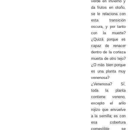
verde en invierno y
da frutos en otoño,
se le relaciona con
esta transición
oscura, y por tanto
con la muerte?
¿Quizá porque es
capaz de renacer
dentro de la corteza
muerta de otro tejo?
¿O más bien porque
es una planta muy
venenosa?
¿Venenosa? Sí,
toda la planta
contiene veneno,
excepto el arilo
rojizo que envuelve
a la semilla; es con
esa cobertura
comestible se