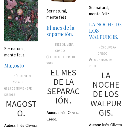
Ser natural,
Ser natural,
mente feliz.
mente feliz.
LA NOCHE DE
El mes de la
LOS
separación.
WALPURGIS.
INÉS OLIVERA
INÉS OLIVERA
Ser natural,
CREGO
CREGO
mente feliz.
15 DE OCTUBRE DE
16 DE MAYO DE
2018
Magosto
2018
EL MES
LA
INÉS OLIVERA
DE LA
NOCHE
CREGO
SEPARAC
15 DE NOVIEMBRE
DE LOS
DE 2018
IÓN.
WALPUR
MAGOST
GIS.
O.
Inés Olivera
Autora:
Crego.
Inés Olivera
Autora:
Inés Olivera
Autora: