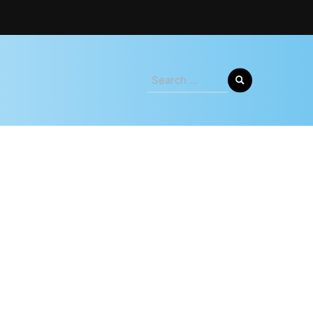
Search
for: