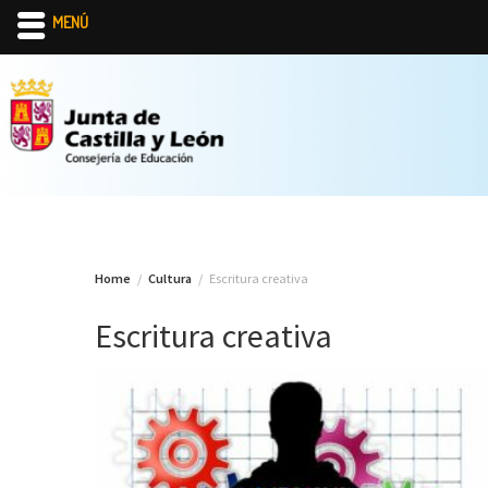
MENÚ
Skip
to
content
Home
Cultura
Escritura creativa
Escritura creativa