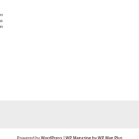
en
as
un
Powered by
WordPress
|
WP Magazine by WP Mag Plus