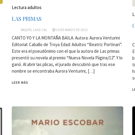
Lectura adultos
L
LAS PRIMAS
RAQUEL LAGE CAL
16 DE MARZO DE 2022
CANTO YO Y LA MONTAÑA BAILA. Autora: Aurora Venturini
Editorial: Caballo de Troya Edad: Adultos “Beatriz Portinari”.
C
Este era el pseudónimo con el que la autora de Las primas
E
presentó su novela al premio “Nueva Novela Página/12”. Y lo
b
ganó. Al abrir las plicas, el jurado descubrió que tras ese
t
a
nombre se encontraba Aurora Venturini, […]
h
s
LEER MÁS
L