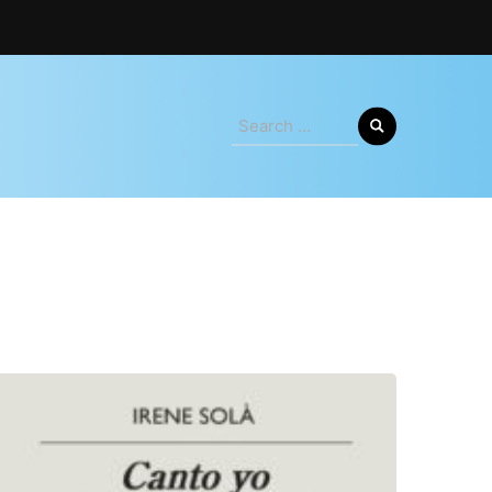
Search
for: