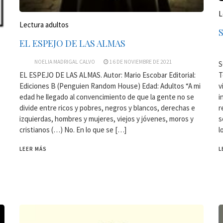
L
Lectura adultos
EL ESPEJO DE LAS ALMAS
NOELIA MADRIGAL CALVO
16 DE NOVIEMBRE DE 2021
S
T
EL ESPEJO DE LAS ALMAS. Autor: Mario Escobar Editorial:
v
Ediciones B (Penguien Random House) Edad: Adultos “A mi
i
edad he llegado al convencimiento de que la gente no se
r
divide entre ricos y pobres, negros y blancos, derechas e
s
izquierdas, hombres y mujeres, viejos y jóvenes, moros y
l
cristianos (…) No. En lo que se […]
L
LEER MÁS