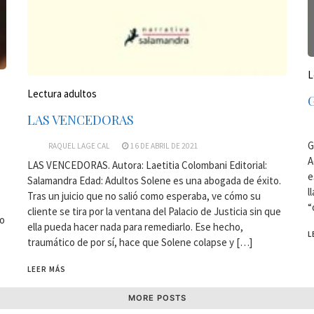
L
Lectura adultos
LAS VENCEDORAS
G
RAQUEL LAGE CAL
16 DE ABRIL DE 2021
A
LAS VENCEDORAS. Autora: Laetitia Colombani Editorial:
e
Salamandra Edad: Adultos Solene es una abogada de éxito.
l
Tras un juicio que no salió como esperaba, ve cómo su
“
cliente se tira por la ventana del Palacio de Justicia sin que
lo
ella pueda hacer nada para remediarlo. Ese hecho,
L
traumático de por sí, hace que Solene colapse y […]
LEER MÁS
MORE POSTS