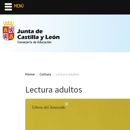
MENÚ
Skip
to
content
Home
Cultura
Lectura adultos
Lectura adultos