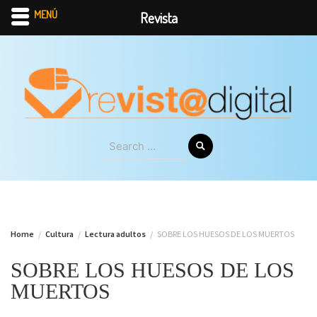
MENÚ
Revista
Skip
to
content
Search
for:
Home
Cultura
Lectura adultos
SOBRE LOS HUESOS DE LOS MUERTOS
SOBRE LOS HUESOS DE LOS
MUERTOS