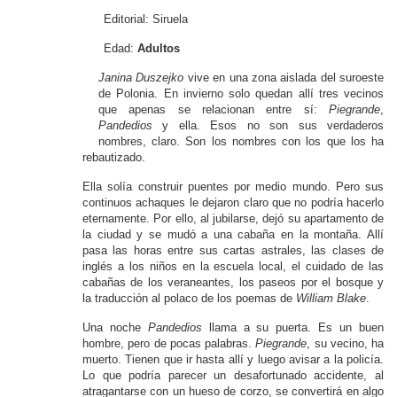
Editorial: Siruela
Edad:
Adultos
Janina Duszejko
vive en una zona aislada del suroeste
de Polonia. En invierno solo quedan allí tres vecinos
que apenas se relacionan entre sí:
Piegrande
,
Pandedios
y ella. Esos no son sus verdaderos
nombres, claro. Son los nombres con los que los ha
rebautizado.
Ella solía construir puentes por medio mundo. Pero sus
continuos achaques le dejaron claro que no podría hacerlo
eternamente. Por ello, al jubilarse, dejó su apartamento de
la ciudad y se mudó a una cabaña en la montaña. Allí
pasa las horas entre sus cartas astrales, las clases de
inglés a los niños en la escuela local, el cuidado de las
cabañas de los veraneantes, los paseos por el bosque y
la traducción al polaco de los poemas de
William Blake
.
Una noche
Pandedios
llama a su puerta. Es un buen
hombre, pero de pocas palabras.
Piegrande
, su vecino, ha
muerto. Tienen que ir hasta allí y luego avisar a la policía.
Lo que podría parecer un desafortunado accidente, al
atragantarse con un hueso de corzo, se convertirá en algo