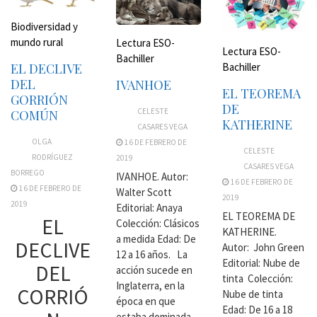
Biodiversidad y
mundo rural
Lectura ESO-
Lectura ESO-
Bachiller
Bachiller
EL DECLIVE
DEL
IVANHOE
EL TEOREMA
GORRIÓN
DE
CELESTE
COMÚN
KATHERINE
CASARES VEGA
OLGA
16 DE FEBRERO DE
CELESTE
RODRÍGUEZ
2019
CASARES VEGA
BORREGO
IVANHOE. Autor:
16 DE FEBRERO DE
16 DE FEBRERO DE
Walter Scott
2019
2019
Editorial: Anaya
EL TEOREMA DE
EL
Colección: Clásicos
KATHERINE.
a medida Edad: De
DECLIVE
Autor: John Green
12 a 16 años. La
Editorial: Nube de
DEL
acción sucede en
tinta Colección:
Inglaterra, en la
CORRIÓ
Nube de tinta
época en que
Edad: De 16 a 18
estaba dominada