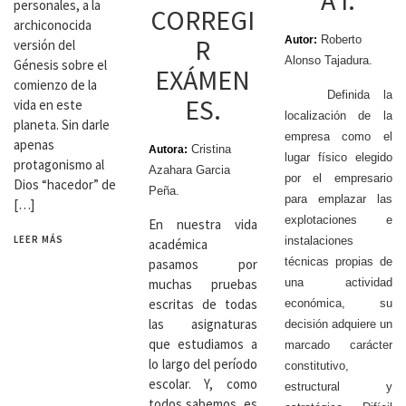
A I.
personales, a la
CORREGI
archiconocida
R
Roberto
Autor:
versión del
Alonso Tajadura.
Génesis sobre el
EXÁMEN
comienzo de la
Definida la
ES.
vida en este
localización de la
planeta. Sin darle
empresa como el
apenas
Cristina
Autora:
lugar físico elegido
protagonismo al
Azahara Garcia
por el empresario
Dios “hacedor” de
Peña.
para emplazar las
[…]
explotaciones e
En nuestra vida
LEER MÁS
instalaciones
académica
técnicas propias de
pasamos por
muchas pruebas
una actividad
escritas de todas
económica, su
las asignaturas
decisión adquiere un
que estudiamos a
marcado carácter
lo largo del período
constitutivo,
escolar. Y, como
estructural y
todos sabemos, es