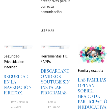
preceptivas para la
correcta
comunicación.
LEER MÁS
Seguridad-
Herramientas TIC
Privacidad en
/ APPs
Internet
DESCARGAND
Familia y escuela
SEGURIDAD
O VIDEOS
LAS FAMILIAS
EN LA
YOUTUBE SIN
OPINAN
NAVEGACIÓN
INSTALAR
SOBRE…
FIREFOX.
PROGRAMAS
GRADO DE
PARTICIPACIÓ
DAVID MARTÍN
LAURA
N EDUCATIVA
ÁLVAREZ
FOLGADO