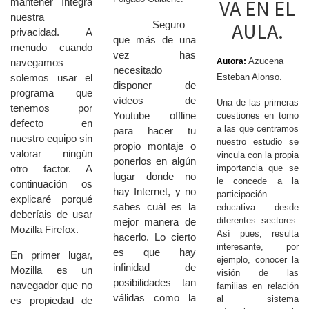
VA EN EL
mantener íntegra
nuestra
AULA.
Seguro
privacidad. A
que más de una
menudo cuando
vez has
Azucena
Autora:
navegamos
necesitado
Esteban Alonso.
solemos usar el
disponer de
programa que
vídeos de
Una de las primeras
tenemos por
Youtube offline
cuestiones en torno
defecto en
a las que centramos
para hacer tu
nuestro equipo sin
nuestro estudio se
propio montaje o
valorar ningún
vincula con la propia
ponerlos en algún
importancia que se
otro factor. A
lugar donde no
le concede a la
continuación os
hay Internet, y no
participación
explicaré porqué
sabes cuál es la
educativa desde
deberíais de usar
diferentes sectores.
mejor manera de
Mozilla Firefox.
Así pues, resulta
hacerlo. Lo cierto
interesante, por
es que hay
En primer lugar,
ejemplo, conocer la
infinidad de
Mozilla es un
visión de las
posibilidades tan
navegador que no
familias en relación
válidas como la
al sistema
es propiedad de