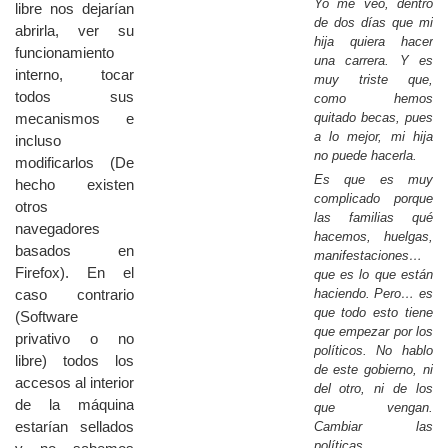
Yo me veo, dentro
libre nos dejarían
de dos días que mi
abrirla, ver su
hija quiera hacer
funcionamiento
una carrera. Y es
interno, tocar
muy triste que,
todos sus
como hemos
quitado becas, pues
mecanismos e
a lo mejor, mi hija
incluso
no puede hacerla.
modificarlos (De
Es que es muy
hecho existen
complicado porque
otros
las familias qué
navegadores
hacemos, huelgas,
basados en
manifestaciones…
Firefox). En el
que es lo que están
haciendo. Pero… es
caso contrario
que todo esto tiene
(Software
que empezar por los
privativo o no
políticos. No hablo
libre) todos los
de este gobierno, ni
accesos al interior
del otro, ni de los
de la máquina
que vengan.
estarían sellados
Cambiar las
políticas