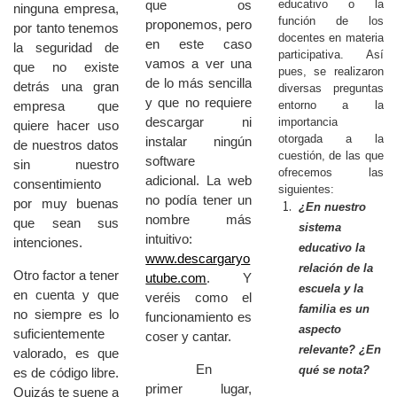
educativo o la
que os
ninguna empresa,
función de los
proponemos, pero
por tanto tenemos
docentes en materia
en este caso
la seguridad de
participativa. Así
vamos a ver una
que no existe
pues, se realizaron
de lo más sencilla
detrás una gran
diversas preguntas
y que no requiere
entorno a la
empresa que
descargar ni
importancia
quiere hacer uso
otorgada a la
instalar ningún
de nuestros datos
cuestión, de las que
software
sin nuestro
ofrecemos las
adicional. La web
consentimiento
siguientes:
no podía tener un
por muy buenas
¿En nuestro
nombre más
que sean sus
sistema
intuitivo:
intenciones.
educativo la
www.descargaryo
relación de la
Otro factor a tener
utube.com
. Y
escuela y la
en cuenta y que
veréis como el
familia es un
no siempre es lo
funcionamiento es
aspecto
suficientemente
coser y cantar.
relevante? ¿En
valorado, es que
En
qué se nota?
es de código libre.
primer lugar,
Quizás te suene a