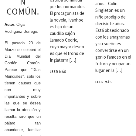
N
años. Colin
por los normandos.
COMÚN.
Singleton es un
El protagonista de
niño prodigio de
la novela, Ivanhoe
diecisiete años.
Olga
Autor:
es hijo de un
Está obsesionado
Rodriguez Borrego.
caudillo sajón
con los anagramas
llamado Cedric,
y su sueño es
El pasado 20 de
cuyo mayor deseo
convertirse en un
Marzo se celebró el
es que el trono de
genio famoso en el
Día Mundial del
Inglaterra […]
futuro y ocupar un
Gorrión Común.
lugar en la […]
Parece que “Días
LEER MÁS
Mundiales”, solo los
LEER MÁS
tienen causas que
son muy
importantes y sobre
las que se desea
llamar la atención y
resulta raro que un
pájaro tan
abundante, familiar