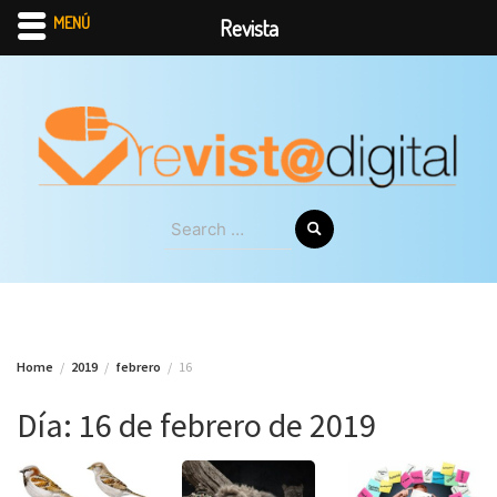
MENÚ
Revista
Skip
to
content
Search
for:
Home
2019
febrero
16
Día:
16 de febrero de 2019