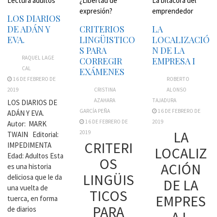
Lectura adultos
¿Libertad de
La bitácora del
expresión?
emprendedor
LOS DIARIOS
DE ADÁN Y
CRITERIOS
LA
EVA.
LINGÜISTICO
LOCALIZACIÓ
S PARA
N DE LA
RAQUEL LAGE
CORREGIR
EMPRESA I
CAL
EXÁMENES
16 DE FEBRERO DE
ROBERTO
2019
CRISTINA
ALONSO
AZAHARA
TAJADURA
LOS DIARIOS DE
GARCÍA PEÑA
16 DE FEBRERO DE
ADÁN Y EVA.
16 DE FEBRERO DE
2019
Autor: MARK
LA
2019
TWAIN Editorial:
CRITERI
IMPEDIMENTA
LOCALIZ
Edad: Adultos Esta
OS
ACIÓN
es una historia
LINGÜIS
deliciosa que le da
DE LA
una vuelta de
TICOS
EMPRES
tuerca, en forma
PARA
de diarios