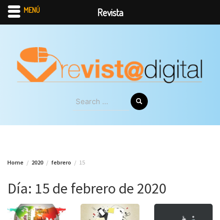
MENÚ
Revista
Skip
to
content
Search
for:
Home
2020
febrero
15
Día:
15 de febrero de 2020