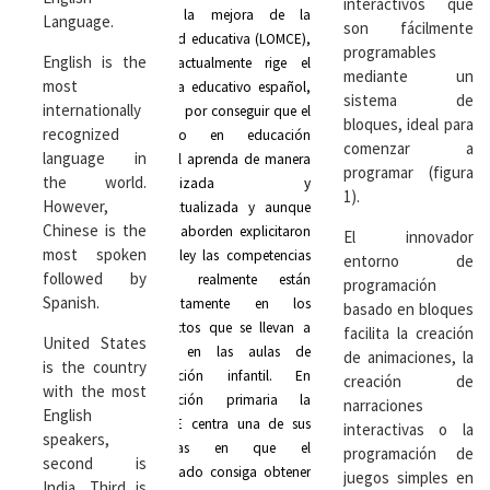
interactivos que
para la mejora de la
Language.
son fácilmente
calidad educativa (LOMCE),
programables
English is the
que actualmente rige el
mediante un
most
sistema educativo español,
sistema de
internationally
aboga por conseguir que el
bloques, ideal para
recognized
alumno en educación
comenzar a
language in
infantil aprenda de manera
programar (figura
the world.
globalizada y
1).
However,
contextualizada y aunque
Chinese is the
no se aborden explicitaron
El innovador
most spoken
en la ley las competencias
entorno de
followed by
clave, realmente están
programación
Spanish.
implícitamente en los
basado en bloques
proyectos que se llevan a
facilita la creación
United States
cabo en las aulas de
de animaciones, la
is the country
educación infantil. En
creación de
with the most
educación primaria la
narraciones
English
LOMCE centra una de sus
interactivas o la
speakers,
miradas en que el
programación de
second is
alumnado consiga obtener
juegos simples en
India, Third is