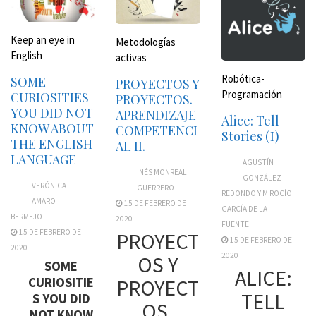
Keep an eye in
Metodologías
English
activas
Robótica-
SOME
PROYECTOS Y
Programación
CURIOSITIES
PROYECTOS.
YOU DID NOT
APRENDIZAJE
Alice: Tell
KNOW ABOUT
COMPETENCI
Stories (I)
THE ENGLISH
AL II.
LANGUAGE
AGUSTÍN
INÉS MONREAL
GONZÁLEZ
VERÓNICA
GUERRERO
REDONDO Y M ROCÍO
AMARO
15 DE FEBRERO DE
GARCÍA DE LA
BERMEJO
2020
FUENTE.
15 DE FEBRERO DE
PROYECT
15 DE FEBRERO DE
2020
2020
OS Y
SOME
ALICE:
CURIOSITIE
PROYECT
TELL
S YOU DID
OS.
NOT KNOW