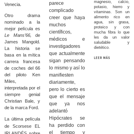
magnesio, calcio,
parece
Venecia.
potasio, hierro y
complicado
vitaminas. Son un
Otro drama
alimento rico en
creer que haya
nominado a la
agua, sin grasa,
muchos
proteico y con
mejor película es
científicos,
mucha fibra lo que
Le Mans’66,
de
les da un valor
médicos e
James Mangold.
saludable y
investigadores
dietético.
La historia se
que actualmente
basa en la mítica
LEER MÁS
sigan pensando
carrera francesa
lo mismo y así lo
de coches del 66
del piloto Ken
manifiesten
Miles,
diariamente,
interpretada por el
pero lo cierto es
siempre genial
que el mensaje
Christian Bale, y
que ya nos
de la marca Ford.
adelantó
Hipócrates se
La última película
ha perdido con
de Scorsese EL
el tiempo y
IRLANDÉS sobre