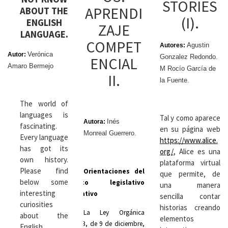
STORIES
APRENDI
ABOUT THE
(I).
ENGLISH
ZAJE
LANGUAGE.
COMPET
Agustin
Autores:
Verónica
Autor:
Gonzalez Redondo.
ENCIAL
Amaro Bermejo
M Rocío García de
II.
la Fuente.
The world of
languages is
Tal y como aparece
Inés
Autora:
fascinating.
en su página web
Monreal Guerrero.
Every language
https://www.alice.
has got its
org/
, Alice es una
own history.
plataforma virtual
Please find
Orientaciones del
que permite, de
below some
ámbito legislativo
una manera
interesting
educativo
sencilla contar
curiosities
historias creando
La Ley Orgánica
about the
elementos
8/2013, de 9 de diciembre,
English