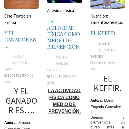
Actividad física
Cine-Teatro en
Nutricion:
LA
Familia
alimentos-recetas
ACTIVIDAD
Y EL
EL KEFFIR
FÍSICA COMO
GANADOR ES
MEDIO DE
EUGENIA
….
PREVENCIÓN
GONZÁLEZ
JIMENA
SÁNCHEZ
CARLOS
GONZÁLEZ
15 DE FEBRERO DE
MARCOS
SANZ
2020
SÁNCHEZ
EL
15 DE FEBRERO DE
15 DE FEBRERO DE
2020
2020
KEFFIR.
Y EL
LA ACTIVIDAD
FÍSICA COMO
GANADO
Maria
Autora:
MEDIO DE
R ES….
Eugenia Gonzalez.
PREVENCIÓN.
Buenas y
bienvenidxs un
Jimena
Autora:
curso más al