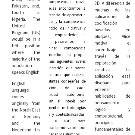
las competencias clave,
3D. A diferencia de
Pakistan, and,
entre ellas encontramos la
muchas de las
fourth is
competencia de aprender a
aplicaciones de
Nigeria. The
aprender y la competencia
codificación
United
de sentido de iniciativa y
basadas en
Kingdom (UK)
espíritu emprendedor, la
bloques, Alice
would be in a
que pasaremos a
motiva el
fifth position
denominar competencia
aprendizaje a
where the
emprendedora. La propia
través de la
majority of the
ley y sus siguientes niveles
exploración
population
de concreción que parten
creativa. La
speaks English.
de la misma que realizan
aplicación está
las distintas consejerías de
diseñada para
English
Educación de cada
enseñar
language
comunidad autónoma,
habilidades de
comes
abordan el interés por
pensamiento
originally from
implementar metodologías
lógico y
the North East
activas y contextualizadas,
computacional,
of Germany
como el ABP, para
principios
and the
potenciar la motivación por
fundamentales de
Nederland. It is
aprender en los alumnos.