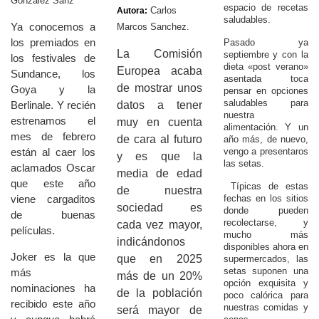
Gonzalez Sanz
espacio de recetas
Carlos
Autora:
saludables.
Ya conocemos a
Marcos Sanchez.
los premiados en
Pasado ya
La Comisión
septiembre y con la
los festivales de
dieta «post verano»
Europea acaba
Sundance, los
asentada toca
de mostrar unos
Goya y la
pensar en opciones
saludables para
datos a tener
Berlinale. Y recién
nuestra
estrenamos el
muy en cuenta
alimentación. Y un
mes de febrero
de cara al futuro
año más, de nuevo,
están al caer los
vengo a presentaros
y es que la
las setas.
aclamados Oscar
media de edad
que este año
Típicas de estas
de nuestra
viene cargaditos
fechas en los sitios
sociedad es
donde pueden
de buenas
recolectarse, y
cada vez mayor,
películas.
mucho más
indicándonos
disponibles ahora en
Joker es la que
que en 2025
supermercados, las
setas suponen una
más
más de un 20%
opción exquisita y
nominaciones ha
de la población
poco calórica para
recibido este año
nuestras comidas y
será mayor de