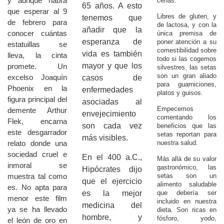
y aunque habrá
cenas.
65 años. A esto
que esperar al 9
Libres de gluten, y
tenemos que
de febrero para
de lactosa, y con la
añadir que la
conocer cuántas
única premisa de
esperanza de
poner atención a su
estatuillas se
comestibilidad sobre
vida es también
lleva, la cinta
todo si las cogemos
mayor y que los
promete. Un
silvestres, las setas
son un gran aliado
excelso Joaquín
casos de
para guarniciones,
Phoenix en la
enfermedades
platos y guisos.
figura principal del
asociadas al
Empecemos
demente Arthur
envejecimiento
comentando los
Flek, encarna
son cada vez
beneficios que las
este desgarrador
setas reportan para
más visibles.
relato donde una
nuestra salud.
sociedad cruel e
En el 400 a.C.,
Más allá de su valor
inmoral se
gastronómico, las
Hipócrates dijo
muestra tal como
setas son un
que el ejercicio
alimento saludable
es. No apta para
es la mejor
que debería ser
menor este film
incluido en nuestra
medicina del
ya se ha llevado
dieta. Son ricas en
hombre, y
fósforo, yodo,
el león de oro en