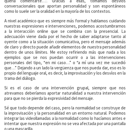
quería comentarte…”. Gracias a ellas, tomamos desvíos
conversacionales que aportan personalidad y son espontáneos
como lo suele ser la oralidad en la mayoría de los contextos.
A nivel académico que es siempre más formal y hablamos cuidando
nuestras expresiones e intervenciones, podemos acostumbrarnos
a la interacción online que se combina con la presencial. La
adecuación viene dada por el hecho de saber adaptarse tanto al
oyente como a la situación comunicativa, pero el mensaje además
de claro y directo puede añadir elementos de nuestra personalidad
dentro de unos límites. Me estoy refiriendo más que nada a los
ejemplos que se nos puedan ocurrir o a las intervenciones
personales del tipo, “en mi caso…” o “a mí una vez me sucedió
que…” Dejando a un lado la vergüenza que nos pueda dar, eso es lo
propio del lenguaje oral, es decir, la improvisación y los desvíos en la
trama del diálogo.
Si es el caso de una intervención grupal, siempre que nos
atrevamos deberíamos aportar naturalidad a nuestra intervención
para que no se pierda la expresividad del mensaje.
Sé que todo depende del caso, pero la normalidad se construye de
la improvisación y la personalidad en un entorno natural. Podemos
integrar las videollamadas a la normalidad como lo hacíamos antes e
intentar que nuestra expresión no se vea afectada por una pantalla
o una mascarilla.