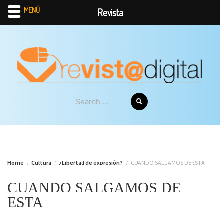
MENÚ
Revista
Skip
to
content
Search
for:
Home
Cultura
¿Libertad de expresión?
CUANDO SALGAMOS DE ESTA
CUANDO SALGAMOS DE
ESTA