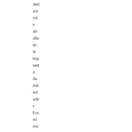
decl
ara
ció
n
de
alta
en
el
Imp
uest
o
de
Acti
vid
ade
s
Eco
nó
mic