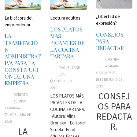
¿Libertad de
La bitácora del
Lectura adultos
expresión?
emprendedor
LOS PLATOS
CONSEJOS
LA
MAS
PARA
TRAMITACIÓ
PICANTES DE
REDACTAR
N
LA COCINA
ADMINISTRAT
TARTARA
CRISTINA
IVA PARA LA
AZAHARA
RAQUEL LAGE
CONSTITUCI
GARCÍA PEÑA
CAL
ÓN DE UNA
16 DE JUNIO DE
16 DE JUNIO DE
EMPRESA.
2019
2019
CONSEJ
ROBERTO
LOS PLATOS MÁS
ALONSO
PICANTES DE LA
OS PARA
TAJADURA
COCINA TÁRTARA.
REDACTA
16 DE JUNIO DE
Autora: Alina
2019
Bronsky Editorial:
R.
LA
Siruela Edad:
Adultos Esta es