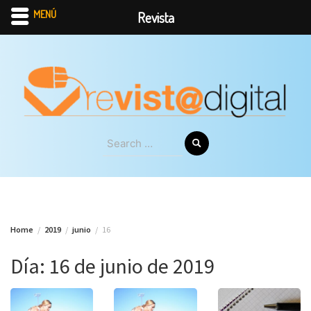
MENÚ
Revista
Skip
to
content
Search
for:
Home
2019
junio
16
Día:
16 de junio de 2019