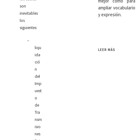
mejor como para
son
ampliar vocabulario
inevitables
y expresión.
los
siguientes:
–
liqu
LEER MÁS
ida
ció
n
del
Imp
uest
o
de
Tra
nsm
isio
nes