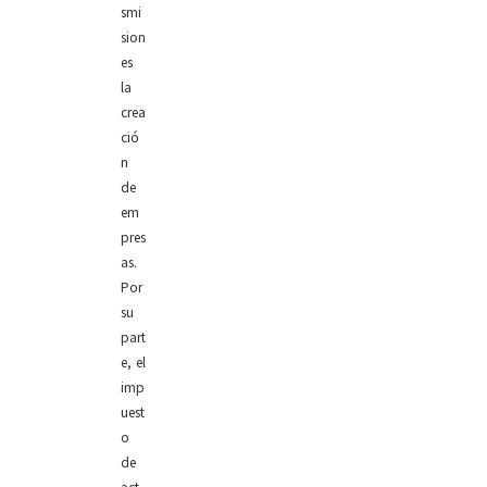
smi
sion
es
la
crea
ció
n
de
em
pres
as.
Por
su
part
e, el
imp
uest
o
de