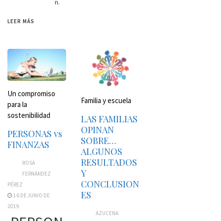
n.
LEER MÁS
Un compromiso
Familia y escuela
para la
sostenibilidad
LAS FAMILIAS
OPINAN
PERSONAS vs
SOBRE…
FINANZAS
ALGUNOS
RESULTADOS
ROSA
Y
FERNÁNDEZ
CONCLUSION
PÉREZ
ES
16 DE JUNIO DE
2019
AZUCENA