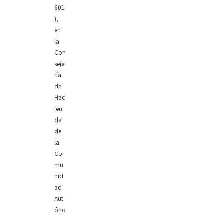
601
),
en
la
Con
seje
ría
de
Hac
ien
da
de
la
Co
mu
nid
ad
Aut
óno