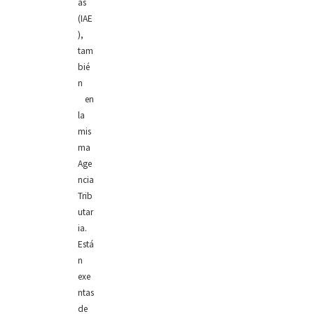
as
(IAE
),
tam
bié
n
en
la
mis
ma
Age
ncia
Trib
utar
ia.
Está
n
exe
ntas
de