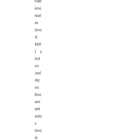
Patr
imo
nial
es
(mo
d.
600
) y
Act
os
Jurí
dic
os
Doc
um
ent
ado
s
(mo
d.