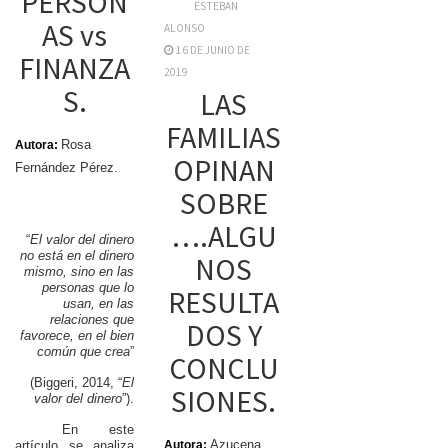
PERSON
ESTEBAN
AS vs
ALONSO
16 DE JUNIO DE
FINANZA
2019
S.
LAS
FAMILIAS
Rosa
Autora:
OPINAN
Fernández Pérez.
SOBRE
….ALGU
“
El valor del dinero
no está en el dinero
NOS
mismo, sino en las
personas que lo
RESULTA
usan, en las
relaciones que
DOS Y
favorece, en el bien
común que crea
”
CONCLU
(Biggeri, 2014, “
El
SIONES.
valor del dinero
”).
En este
Azucena
Autora:
artículo se analiza