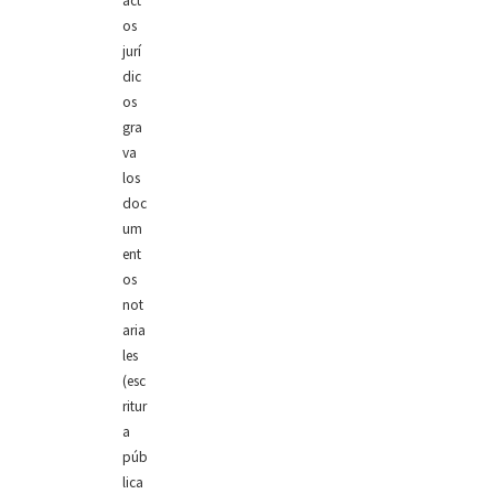
act
os
jurí
dic
os
gra
va
los
doc
um
ent
os
not
aria
les
(esc
ritur
a
púb
lica