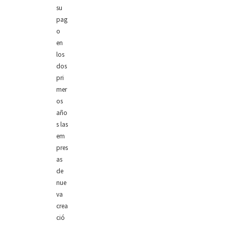
su
pag
o
en
los
dos
pri
mer
os
año
s las
em
pres
as
de
nue
va
crea
ció