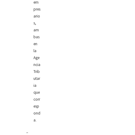
em
pres
ario
s,
am
bas
en
la
Age
ncia
Trib
utar
ia
que
corr
esp
ond
a.
–