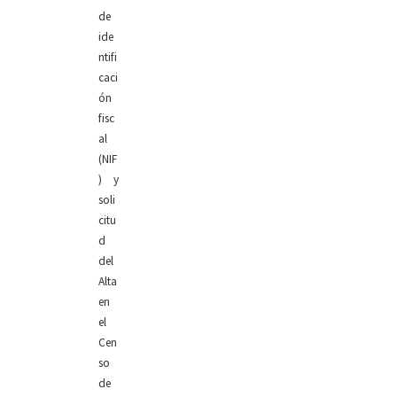
de
ide
ntifi
caci
ón
fisc
al
(NIF
) y
soli
citu
d
del
Alta
en
el
Cen
so
de