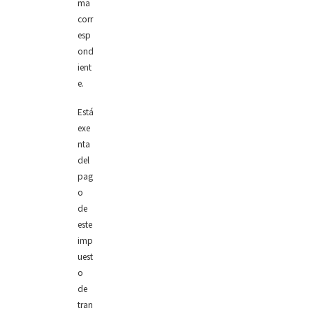
ma
corr
esp
ond
ient
e.
Está
exe
nta
del
pag
o
de
este
imp
uest
o
de
tran