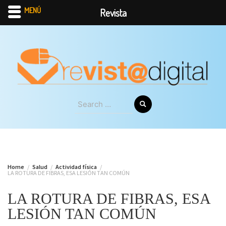
MENÚ
Revista
Skip
to
content
Search
for:
Home
Salud
Actividad física
LA ROTURA DE FIBRAS, ESA LESIÓN TAN COMÚN
LA ROTURA DE FIBRAS, ESA
LESIÓN TAN COMÚN