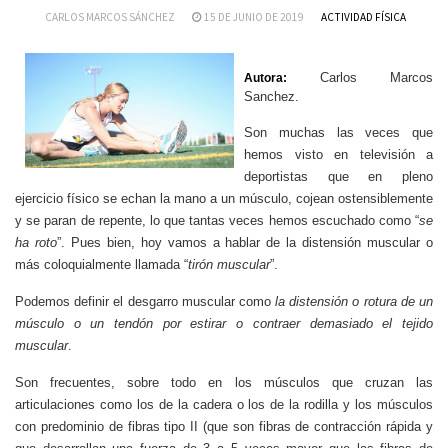
CARLOS MARCOS SÁNCHEZ
15 DE JUNIO DE 2019
ACTIVIDAD FÍSICA
Carlos Marcos
Autora:
Sanchez.
Son muchas las veces que
hemos visto en televisión a
deportistas que en pleno
ejercicio físico se echan la mano a un músculo, cojean ostensiblemente
y se paran de repente, lo que tantas veces hemos escuchado como “
se
ha roto
”. Pues bien, hoy vamos a hablar de la distensión muscular o
más coloquialmente llamada “
tirón muscular
”.
Podemos definir el desgarro muscular como
la distensión o rotura de un
músculo o un tendón por estirar o contraer demasiado el tejido
muscular
.
Son frecuentes, sobre todo en los músculos que cruzan las
articulaciones como los de la cadera o los de la rodilla y los músculos
con predominio de fibras tipo II (que son fibras de contracción rápida y