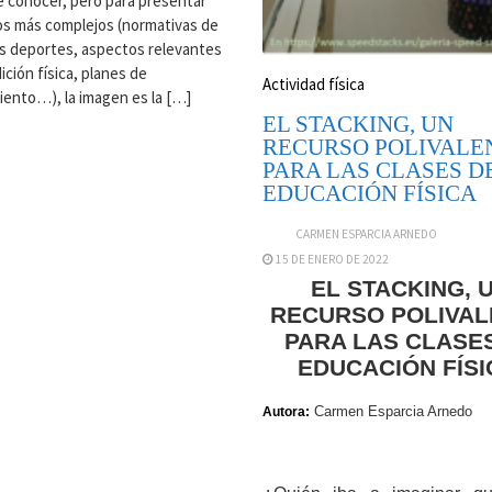
 conocer, pero para presentar
s más complejos (normativas de
s deportes, aspectos relevantes
ición física, planes de
Actividad física
ento…), la imagen es la […]
EL STACKING, UN
RECURSO POLIVALE
PARA LAS CLASES D
EDUCACIÓN FÍSICA
CARMEN ESPARCIA ARNEDO
15 DE ENERO DE 2022
EL STACKING, 
RECURSO POLIVAL
PARA LAS CLASE
EDUCACIÓN FÍSI
Carmen Esparcia Arnedo
Autora: