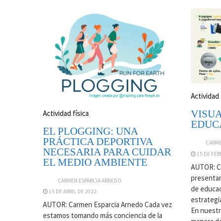
Actividad 
VISU
Actividad física
EDUCA
EL PLOGGING: UNA
PRÁCTICA DEPORTIVA
CARME
NECESARIA PARA CUIDAR
15 DE FEB
EL MEDIO AMBIENTE
AUTOR: C
presentam
CARMEN ESPARCIA ARNEDO
de educac
15 DE ABRIL DE 2022
estrategia
AUTOR: Carmen Esparcia Arnedo Cada vez
En nuestra
estamos tomando más conciencia de la