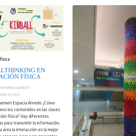
física
ALTHINKING EN
CIÓN FÍSICA
N ESPARCIA ARNEDO
RERO DE 2022
armen Espacia Arnedo ¿Cómo
os los contenidos en las clases
ión física? Hay diferentes
s para transmitir la información.
 área la interacción es la mejor