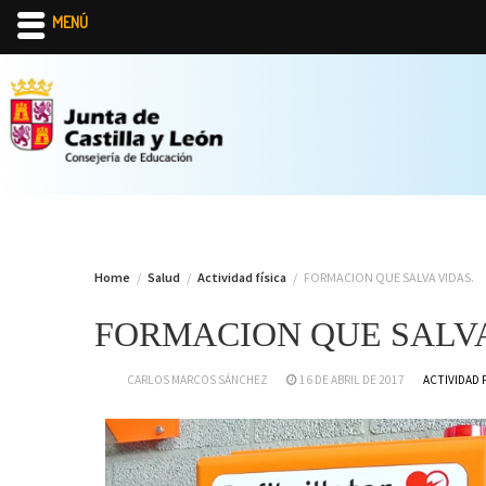
MENÚ
Skip
to
content
Home
Salud
Actividad física
FORMACION QUE SALVA VIDAS.
FORMACION QUE SALVA
CARLOS MARCOS SÁNCHEZ
16 DE ABRIL DE 2017
ACTIVIDAD 