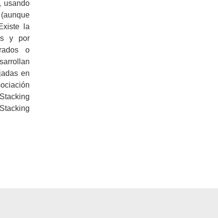
, usando
(aunque
xiste la
es y por
trados o
sarrollan
jadas en
ciación
tacking
acking