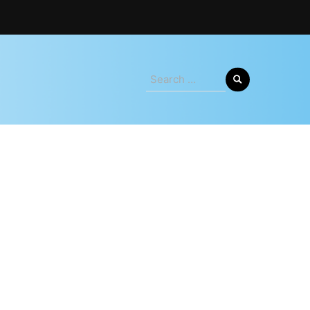
Search
for: