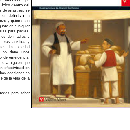
ático dentro del
s de arrastres, se
en definitiva,
a
reza y quién sabe
gusto en cualquier
elas para padres”
iones de madres y
meros auxilios y
tros. La sociedad
, no tiene unos
so de emergencia,
 o a alguien que
an efectividad en
 hay ocasiones en
e de la vida de la
arados para saber