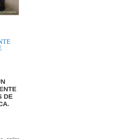
NTE
E
UN
ENTE
S DE
CA
.