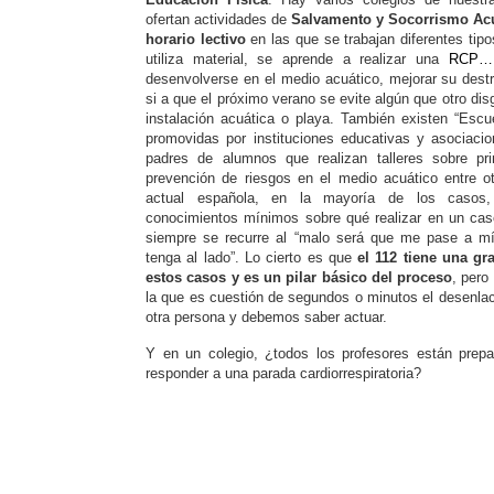
ofertan actividades de
Salvamento y Socorrismo Acu
horario lectivo
en las que se trabajan diferentes tipo
utiliza material, se aprende a realizar una
RCP… 
desenvolverse en el medio acuático, mejorar su dest
si a que el próximo verano se evite algún que otro dis
instalación acuática o playa. También existen “Escu
promovidas por instituciones educativas y asociac
padres de alumnos que realizan talleres sobre pri
prevención de riesgos en el medio acuático entre o
actual española, en la mayoría de los casos
conocimientos mínimos sobre qué realizar en un ca
siempre se recurre al “malo será que me pase a mí
tenga al lado”. Lo cierto es que
el 112 tiene una gr
estos casos y es un pilar básico del proceso
, pero
la que es cuestión de segundos o minutos el desenlac
otra persona y debemos saber actuar.
Y en un colegio, ¿todos los profesores están prep
responder a una parada cardiorrespiratoria?