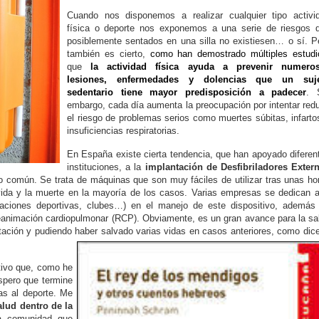
Cuando nos disponemos a realizar cualquier tipo activi
física o deporte nos exponemos a una serie de riesgos 
posiblemente sentados en una silla no existiesen… o sí. P
también es cierto,
como han demostrado múltiples estudi
que
la actividad física ayuda a prevenir numero
lesiones, enfermedades y dolencias que un suj
sedentario tiene mayor predisposición a padecer
. 
embargo, cada día aumenta la preocupación por intentar redu
el riesgo de problemas serios como muertes súbitas, infarto
insuficiencias respiratorias.
En España existe cierta tendencia, que han apoyado diferen
instituciones, a la
implantación de Desfibriladores Exter
o común. Se trata de máquinas que son muy fáciles de utilizar tras unas ho
 vida y la muerte en la mayoría de los casos. Varias empresas se dedican a
alaciones deportivas, clubes…) en el manejo de este dispositivo, además
 reanimación cardiopulmonar (RCP). Obviamente, es un gran avance para la sa
tación y pudiendo haber salvado varias vidas en casos anteriores, como dice
tivo que, como he
spero que termine
das al deporte. Me
alud dentro de la
ra comunidad que