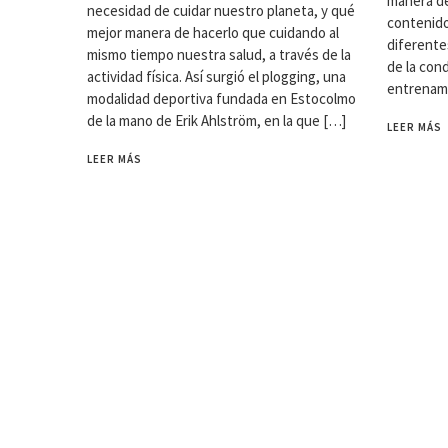
manera de
necesidad de cuidar nuestro planeta, y qué
contenido
mejor manera de hacerlo que cuidando al
diferente
mismo tiempo nuestra salud, a través de la
de la cond
actividad física. Así surgió el plogging, una
entrenami
modalidad deportiva fundada en Estocolmo
de la mano de Erik Ahlström, en la que […]
LEER MÁS
LEER MÁS