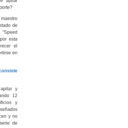
e apilar
porte?
 maestro
stado de
 “Speed
por esta
recer el
rtirse en
siste
apilar y
zando 12
ficios y
señados
cen y no
serie de