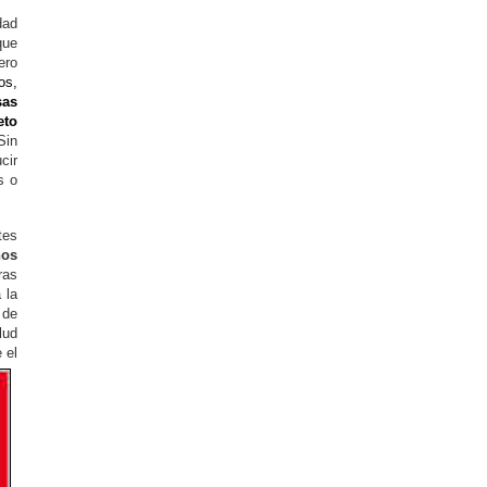
dad
que
ero
os,
sas
eto
Sin
cir
s o
tes
nos
ras
 la
 de
lud
 el