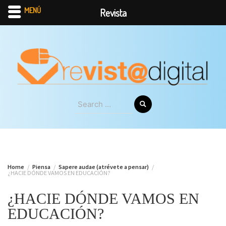
MENÚ
Revista
Skip
to
content
Search
for:
Home
Piensa
Sapere audae (atrévete a pensar)
¿HACIE DÓNDE VAMOS EN EDUCACIÓN?
¿HACIE DÓNDE VAMOS EN
EDUCACIÓN?