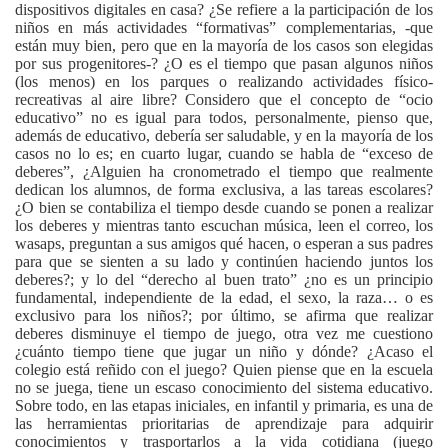
dispositivos digitales en casa? ¿Se refiere a la participación de los
niños en más actividades “formativas” complementarias, -que
están muy bien, pero que en la mayoría de los casos son elegidas
por sus progenitores-? ¿O es el tiempo que pasan algunos niños
(los menos) en los parques o realizando actividades físico-
recreativas al aire libre? Considero que el concepto de “ocio
educativo” no es igual para todos, personalmente, pienso que,
además de educativo, debería ser saludable, y en la mayoría de los
casos no lo es; en cuarto lugar, cuando se habla de “exceso de
deberes”, ¿Alguien ha cronometrado el tiempo que realmente
dedican los alumnos, de forma exclusiva, a las tareas escolares?
¿O bien se contabiliza el tiempo desde cuando se ponen a realizar
los deberes y mientras tanto escuchan música, leen el correo, los
wasaps, preguntan a sus amigos qué hacen, o esperan a sus padres
para que se sienten a su lado y continúen haciendo juntos los
deberes?; y lo del “derecho al buen trato” ¿no es un principio
fundamental, independiente de la edad, el sexo, la raza… o es
exclusivo para los niños?; por último, se afirma que realizar
deberes disminuye el tiempo de juego, otra vez me cuestiono
¿cuánto tiempo tiene que jugar un niño y dónde? ¿Acaso el
colegio está reñido con el juego? Quien piense que en la escuela
no se juega, tiene un escaso conocimiento del sistema educativo.
Sobre todo, en las etapas iniciales, en infantil y primaria, es una de
las herramientas prioritarias de aprendizaje para adquirir
conocimientos y trasportarlos a la vida cotidiana (juego