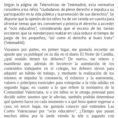
Según la página de Telenoticias de Telemadrid, esta normativa
considera a los niños “ciudadanos de pleno derecho e impulsa a su
participación en la vida pública y la promoción de sus derechos”. Se
dispone que la opinión de los niños ha de ser tenida en cuenta para
afrontar temas que les conciernen y prioriza el derecho a acceder
al “ocio educativo”, considerando que el exceso de las tareas
escolares que se mandan para realizar en casa reduce el tiempo de
juego de los pequeños, “así como el derecho al buen trato”
(Telemadrid).
Vayamos por partes, en primer lugar, me gustaría recordar un
apunte que ya publiqué en su día en el diario El Norte de Castilla,
¿qué sentido tienen los deberes? De nuevo, me reitero y
manifiesto que, además de favorecer la asimilación de los
contenidos trabajados en el colegio, los deberes sirven para
adquirir un hábito de trabajo, y mediante la realización de los
mismos se impulsa la constancia, el esfuerzo y la autonomía,
valores o principios esenciales para extrapolar a la vida adulta; en
segundo lugar, en cuanto a lo que refiere la normativa de la
Comunidad Valenciana, si a los niños se le otorga potestad para
decidir sobre asuntos que le afectan, también podrán determinar
qué quieren hacer en cada momento o a qué hora quiere regresar a
casa; en tercer lugar, me gustaría conocer qué entienden Las
Cortes Valencianas por “ocio educativo”, ¿Tiempo que pasan
muchos niños por la tarde viendo la tele o jugando con