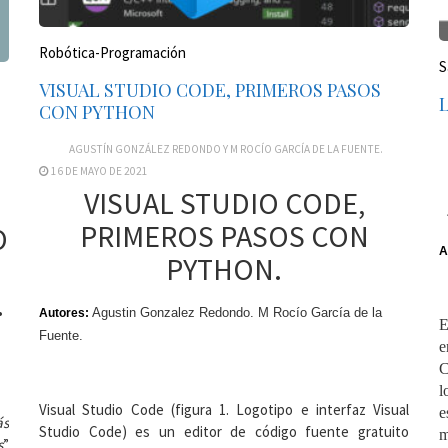
Robótica-Programación
S
VISUAL STUDIO CODE, PRIMEROS PASOS
CON PYTHON
AGUSTÍN GONZÁLEZ REDONDO Y M ROCÍO GARCÍA DE LA FUENTE.
16 DE MAYO DE 2021
VISUAL STUDIO CODE,
PRIMEROS PASOS CON
O
A
PYTHON.
.
Agustin Gonzalez Redondo. M Rocío García de la
Autores:
E
Fuente.
e
C
l
Visual Studio Code (figura 1. Logotipo e interfaz Visual
e
ás
Studio Code) es un editor de código fuente gratuito
m
s
”