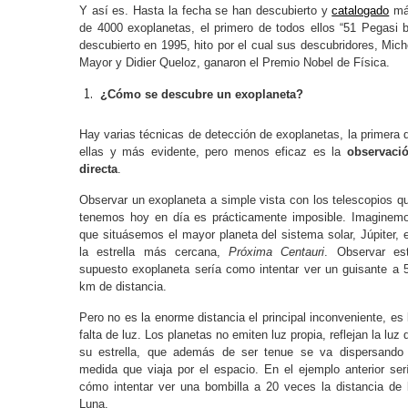
Y así es. Hasta la fecha se han descubierto y
catalogado
má
de 4000 exoplanetas, el primero de todos ellos “51 Pegasi b
descubierto en 1995, hito por el cual sus descubridores, Mich
Mayor y Didier Queloz, ganaron el Premio Nobel de Física.
¿Cómo se descubre un exoplaneta?
Hay varias técnicas de detección de exoplanetas, la primera 
ellas y más evidente, pero menos eficaz es la
observaci
directa
.
Observar un exoplaneta a simple vista con los telescopios q
tenemos hoy en día es prácticamente imposible. Imaginem
que situásemos el mayor planeta del sistema solar, Júpiter, 
la estrella más cercana,
Próxima Centauri
. Observar es
supuesto exoplaneta sería como intentar ver un guisante a 
km de distancia.
Pero no es la enorme distancia el principal inconveniente, es 
falta de luz. Los planetas no emiten luz propia, reflejan la luz 
su estrella, que además de ser tenue se va dispersando
medida que viaja por el espacio. En el ejemplo anterior ser
cómo intentar ver una bombilla a 20 veces la distancia de 
Luna.