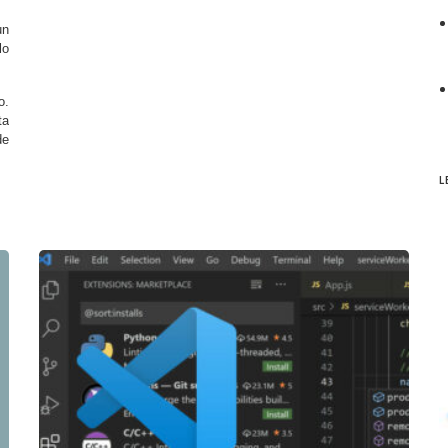
un
lo
o.
ta
de
L