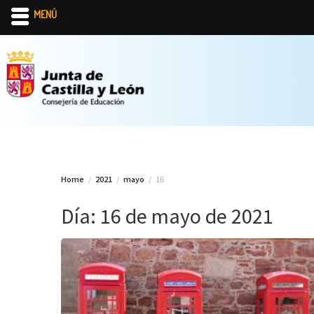
MENÚ
Skip
to
content
Home
2021
mayo
16
Día:
16 de mayo de 2021