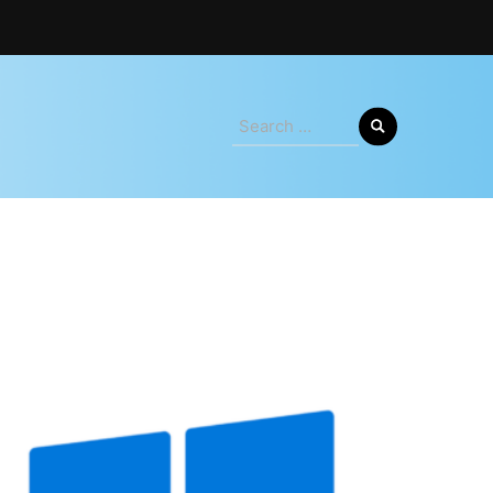
Search
for: