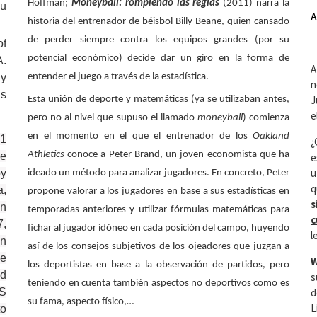
Hoffman;
Moneyball: rompiendo las reglas
(2011) narra la
ou
A
historia del entrenador de béisbol Billy Beane, quien cansado
de perder siempre contra los equipos grandes (por su
of
potencial económico) decide dar un giro en la forma de
A.
A
entender el juego a través de la estadística.
y
n
as
J
Esta unión de deporte y matemáticas (ya se utilizaban antes,
e
pero no al nivel que supuso el llamado
moneyball
) comienza
en el momento en el que el entrenador de los
Oakland
31
¿
Athletics
conoce a Peter Brand, un joven economista que ha
he
e
u
by
ideado un método para analizar jugadores. En concreto, Peter
q
,
propone valorar a los jugadores en base a sus estadísticas en
s
hn
temporadas anteriores y utilizar fórmulas matemáticas para
c
7,
fichar al jugador idóneo en cada posición del campo, huyendo
l
en
así de los consejos subjetivos de los ojeadores que juzgan a
he
W
los deportistas en base a la observación de partidos, pero
d
s
teniendo en cuenta también aspectos no deportivos como es
d
S
su fama, aspecto físico,…
L
o