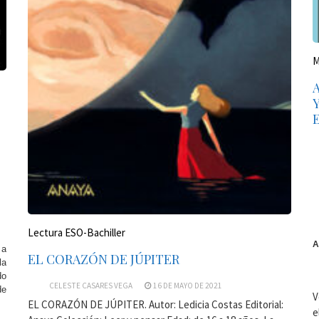
M
Lectura ESO-Bachiller
A
 a
EL CORAZÓN DE JÚPITER
la
do
CELESTE CASARES VEGA
16 DE MAYO DE 2021
de
V
EL CORAZÓN DE JÚPITER. Autor: Ledicia Costas Editorial:
e