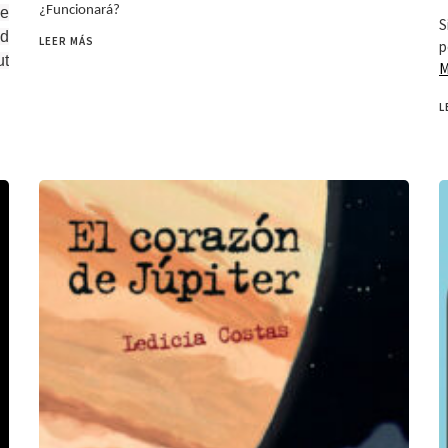
¿Funcionará?
he
S
nd
LEER MÁS
p
ut
M
L