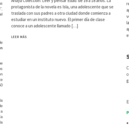
Anaya Colección: Leer y pensar Edad: de 16 a 18 años. La
r
s
protagonista de la novela es Isla, una adolescente que se
”,
a
traslada con sus padres a otra ciudad donde comienza a
el
v
estudiar en un instituto nuevo. El primer día de clase
l
conoce a un adolescente llamado […]
a
e
LEER MÁS
de
ón
ue
C
os
c
en
te
g
50
la
de
 a
P
ía
la