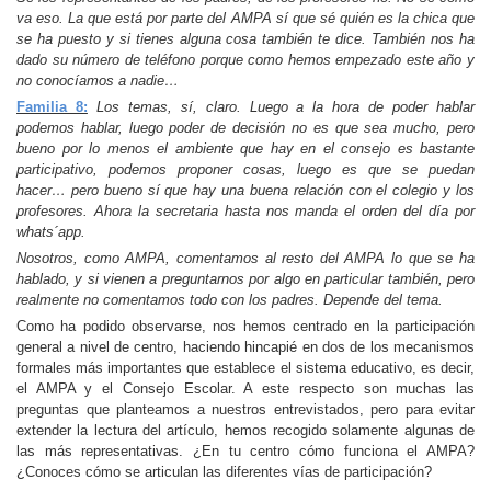
va eso. La que está por parte del AMPA sí que sé quién es la chica que
se ha puesto y si tienes alguna cosa también te dice. También nos ha
dado su número de teléfono porque como hemos empezado este año y
no conocíamos a nadie…
Familia 8:
Los temas, sí, claro. Luego a la hora de poder hablar
podemos hablar, luego poder de decisión no es que sea mucho, pero
bueno por lo menos el ambiente que hay en el consejo es bastante
participativo, podemos proponer cosas, luego es que se puedan
hacer… pero bueno sí que hay una buena relación con el colegio y los
profesores. Ahora la secretaria hasta nos manda el orden del día por
whats´app.
Nosotros, como AMPA, comentamos al resto del AMPA lo que se ha
hablado, y si vienen a preguntarnos por algo en particular también, pero
realmente no comentamos todo con los padres. Depende del tema.
Como ha podido observarse, nos hemos centrado en la participación
general a nivel de centro, haciendo hincapié en dos de los mecanismos
formales más importantes que establece el sistema educativo, es decir,
el AMPA y el Consejo Escolar. A este respecto son muchas las
preguntas que planteamos a nuestros entrevistados, pero para evitar
extender la lectura del artículo, hemos recogido solamente algunas de
las más representativas. ¿En tu centro cómo funciona el AMPA?
¿Conoces cómo se articulan las diferentes vías de participación?