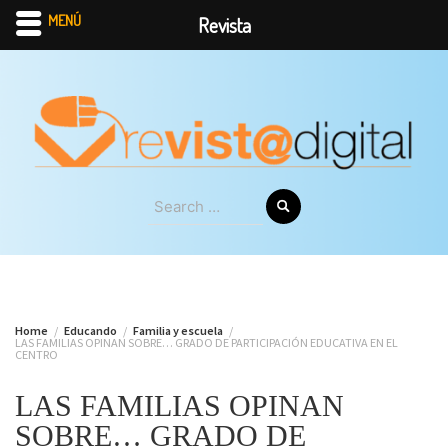
MENÚ
Revista
Skip
to
content
Search
for:
Home
Educando
Familia y escuela
LAS FAMILIAS OPINAN SOBRE… GRADO DE PARTICIPACIÓN EDUCATIVA EN EL
CENTRO
LAS FAMILIAS OPINAN
SOBRE… GRADO DE