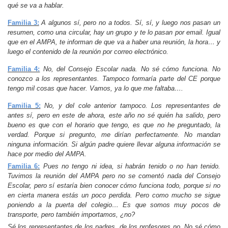
qué se va a hablar.
Familia 3:
A algunos sí, pero no a todos. Sí, sí, y luego nos pasan un
resumen, como una circular, hay un grupo y te lo pasan por email. Igual
que en el AMPA, te informan de que va a haber una reunión, la hora… y
luego el contenido de la reunión por correo electrónico.
Familia 4:
No, del Consejo Escolar nada. No sé cómo funciona. No
conozco a los representantes. Tampoco formaría parte del CE porque
tengo mil cosas que hacer. Vamos, ya lo que me faltaba….
Familia 5:
No, y del cole anterior tampoco. Los representantes de
antes sí, pero en este de ahora, este año no sé quién ha salido, pero
bueno es que con el horario que tengo, es que no he preguntado, la
verdad. Porque si pregunto, me dirían perfectamente. No mandan
ninguna información. Si algún padre quiere llevar alguna información se
hace por medio del AMPA.
Familia 6:
Pues no tengo ni idea, si habrán tenido o no han tenido.
Tuvimos la reunión del AMPA pero no se comentó nada del Consejo
Escolar, pero sí estaría bien conocer cómo funciona todo, porque si no
en cierta manera estás un poco perdida. Pero como mucho se sigue
poniendo a la puerta del colegio… Es que somos muy pocos de
transporte, pero también importamos, ¿no?
Sé los representantes de los padres, de los profesores no. No sé cómo