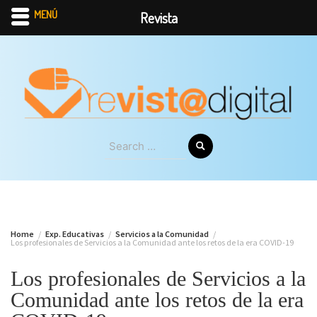
MENÚ
Revista
Skip
to
content
Search
for:
Home
Exp. Educativas
Servicios a la Comunidad
Los profesionales de Servicios a la Comunidad ante los retos de la era COVID-19
Los profesionales de Servicios a la
Comunidad ante los retos de la era