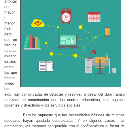
afrontar
con
mayor
o
menor
éxito,
pero
que en
circuns
tancias
excepc
ionales
como
las que
hemos
vivido
han
sido muy complicadas de detectar y resolver, a pesar del duro trabajo
realizado en coordinación con los centros educativos, sus equipos
docentes y directivos y los servicios sociales.
Esto ha supuesto que las necesidades básicas de muchos
escolares hayan quedado descuidadas. Y en algunos casos más
dramáticos, los menores han perdido con el confinamiento el factor de