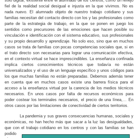
solo digital, existente entre el alumnado de los centros, como un reflejo
fiel de la realidad social desigual e injusta en la que vivimos. No es
nada nuevo. El alumnado objeto de nuestro trabajo cotidiano y sus
familias necesitan del contacto directo con los y las profesionales como
parte de la estrategia de trabajo, en la que se ponen en juego los
sentidos como precursores de las emociones que hacen posible su
vinculación e identificación con el sistema educativo, sus profesionales
y su propio desarrollo y aprendizaje. No solo eso, sino que en muchos
casos se trata de familias con pocas competencias sociales que, si en
el trato directo son necesarias para lograr una comunicación efectiva,
en el contexto virtual se hace imprescindibles. La enseñanza confinada
implica ciertos conocimientos técnicos que todavía no están
universalizados y el uso de un lenguaje específico y unos códigos para
los que muchas familias no están preparadas. Debemos además tener
en cuenta que en muchos casos existe una barrera física para el
acceso a la enseñanza virtual por la carencia de los medios técnicos
necesarios. En unos casos por falta de recursos económicos para
poder costear los terminales necesarios, el precio de una línea,… En
otros casos por las limitaciones de conectividad de ciertos territorios.
La pandemia y sus graves consecuencias humanas, sociales y
económicas, no han hecho más que sacar a la luz las desigualdades,
que con el
trabajo cotidiano en los centros y con las familias se han
podido