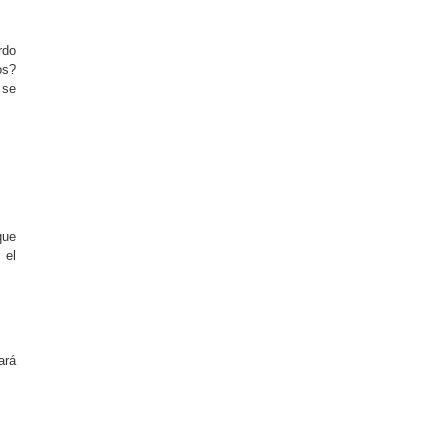
rdo
os?
 se
que
 el
ará