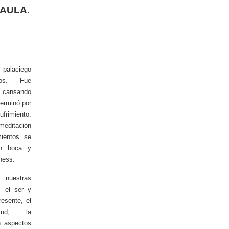
 AULA.
.
 palaciego
s. Fue
 cansando
terminó por
frimiento.
 meditación
mientos se
en boca y
ness.
 nuestras
, el ser y
esente, el
itud, la
n aspectos