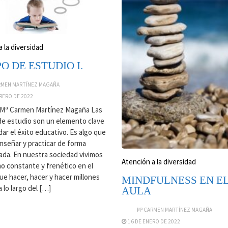
 la diversidad
O DE ESTUDIO I.
RMEN MARTÍNEZ MAGAÑA
RERO DE 2022
Mª Carmen Martínez Magaña Las
de estudio son un elemento clave
dar el éxito educativo. Es algo que
nseñar y practicar de forma
ada. En nuestra sociedad vivimos
Atención a la diversidad
mo constante y frenético en el
ue hacer, hacer y hacer millones
MINDFULNESS EN E
 lo largo del […]
AULA
Mª CARMEN MARTÍNEZ MAGAÑA
16 DE ENERO DE 2022