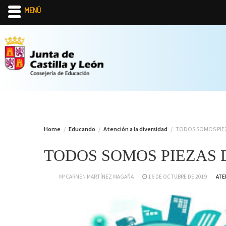
MENÚ
Skip
to
content
Home
Educando
Atención a la diversidad
TODOS SOMOS PIE
TODOS SOMOS PIEZAS
Mª CARMEN MARTÍNEZ MAGAÑA
16 DE OCTUBRE DE 2019
ATE