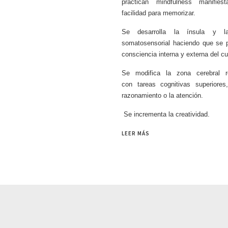
practican mindfulness manifies
facilidad para memorizar.
Se desarrolla la ínsula y l
somatosensorial haciendo que se p
consciencia interna y externa del cu
Se modifica la zona cerebral r
con tareas cognitivas superiore
razonamiento o la atención.
Se incrementa la creatividad.
LEER MÁS