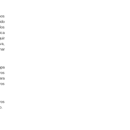
mos
ido
los
ica
uir
va,
nar
apa
ros
ara
ros
ros
o.