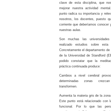
clave de esta disciplina, que n
mejorar nuestra actividad menta
punto radica su importancia y rele
nosotros, los docentes, puesto q
corriente que deberíamos conocer y
nuestras aulas.
Son muchas las universidade
realizado estudios sobre esta d
Concretamente el departamento de 
de la Universidad de Standford (E
podido constatar que la medita
práctica continuada produce:
Cambios a nivel cerebral provo
determinadas zonas crezc
transformen.
Aumenta la materia gris de la zona 
Este punto está relacionado con 
funcional. Por lo que las per