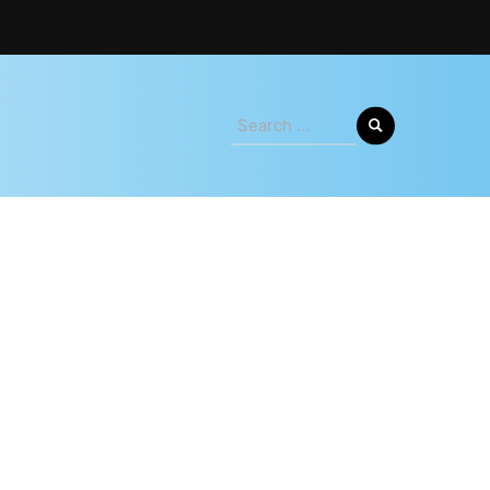
Search
for: