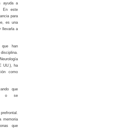
os ayuda a
l. En este
vancia para
ue, es una
 llevarla a
s que han
isciplina.
Neurología
E UU.), ha
ción como
cando que
an o se
prefrontal.
la memoria
sonas que