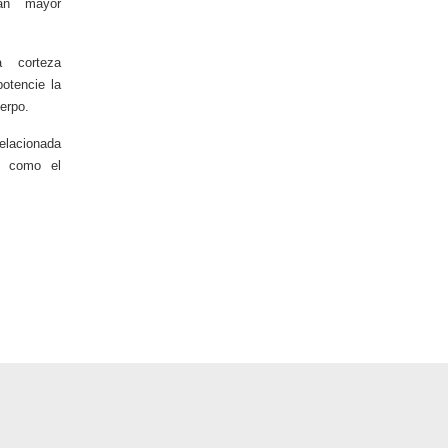
tan mayor
a corteza
otencie la
erpo.
elacionada
s, como el