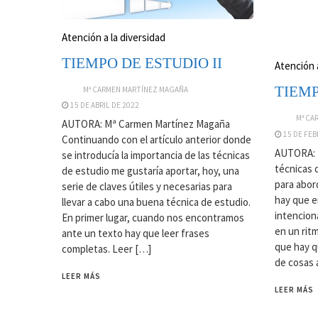
Atención a la diversidad
TIEMPO DE ESTUDIO II
Atención a
TIEMP
Mª CARMEN MARTÍNEZ MAGAÑA
15 DE ABRIL DE 2022
Mª CA
AUTORA: Mª Carmen Martínez Magaña
15 DE FEB
Continuando con el artículo anterior donde
AUTORA: 
se introducía la importancia de las técnicas
técnicas 
de estudio me gustaría aportar, hoy, una
para abor
serie de claves útiles y necesarias para
hay que e
llevar a cabo una buena técnica de estudio.
intencion
En primer lugar, cuando nos encontramos
en un rit
ante un texto hay que leer frases
que hay q
completas. Leer […]
de cosas a
LEER MÁS
LEER MÁS