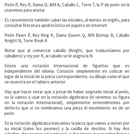
Peón P, Rey R, Dama D, Alfil A, Caballo C, Torre T, la P de peón no la
usaremos para anotar.
Es conveniente también saber las iniciales, al menos en inglés, para
consultar literatura ajedrecística en papel o en internet
Peón Pawn P, Rey King K, Dama Queen Q, Alfil Bishop B, Caballo
Knight N, Torre Rook R
Notar que al comenzar caballo (Knight, que traduciríamos por
caballero) y rey por K, al caballo se le asigna la N.
Existe una notación internacional de figuritas que es
independiente del idioma. Consiste simplemente en colocar en
lugar de la inicial de la pieza correspondiente, su dibujo como el que
se muestra en el tablero anterior.
Hay que hacer notar que a pesar de haber asignado inicial al peón,
no la vamos a usar en la notación algebraica (ni veremos su figura
en la notación internacional), simplemente entenderemos por
defecto que si no nombramos una pieza el movimiento es de un
peón.
En la notación algebraica marcamos la pieza que vamos a mover por
su inicial (salvo los peones) y la casilla de destino. Si hay dos
caballos, dos peones (al capturar), o dos torres que pueden llegar a