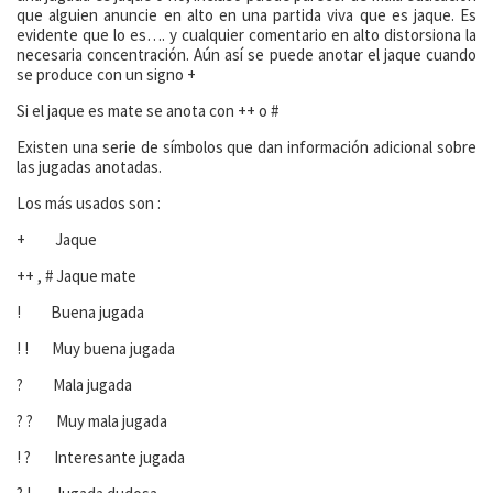
que alguien anuncie en alto en una partida viva que es jaque. Es
evidente que lo es…. y cualquier comentario en alto distorsiona la
necesaria concentración. Aún así se puede anotar el jaque cuando
se produce con un signo +
Si el jaque es mate se anota con ++ o #
Existen una serie de símbolos que dan información adicional sobre
las jugadas anotadas.
Los más usados son :
+ Jaque
++ , # Jaque mate
! Buena jugada
! ! Muy buena jugada
? Mala jugada
? ? Muy mala jugada
! ? Interesante jugada