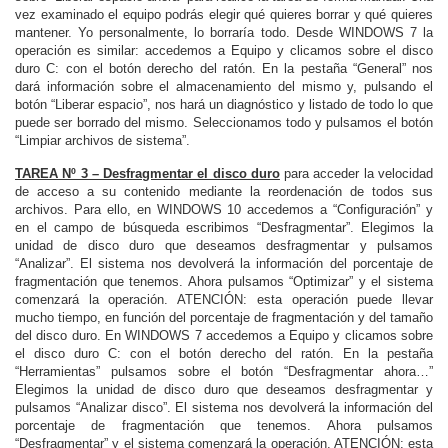
vez examinado el equipo podrás elegir qué quieres borrar y qué quieres
mantener. Yo personalmente, lo borraría todo. Desde WINDOWS 7 la
operación es similar: accedemos a Equipo y clicamos sobre el disco
duro C: con el botón derecho del ratón. En la pestaña “General” nos
dará información sobre el almacenamiento del mismo y, pulsando el
botón “Liberar espacio”, nos hará un diagnóstico y listado de todo lo que
puede ser borrado del mismo. Seleccionamos todo y pulsamos el botón
“Limpiar archivos de sistema”.
TAREA Nº 3 – Desfragmentar el disco duro
para acceder la velocidad
de acceso a su contenido mediante la reordenación de todos sus
archivos. Para ello, en WINDOWS 10 accedemos a “Configuración” y
en el campo de búsqueda escribimos “Desfragmentar”. Elegimos la
unidad de disco duro que deseamos desfragmentar y pulsamos
“Analizar”. El sistema nos devolverá la información del porcentaje de
fragmentación que tenemos. Ahora pulsamos “Optimizar” y el sistema
comenzará la operación. ATENCIÓN: esta operación puede llevar
mucho tiempo, en función del porcentaje de fragmentación y del tamaño
del disco duro. En WINDOWS 7 accedemos a Equipo y clicamos sobre
el disco duro C: con el botón derecho del ratón. En la pestaña
“Herramientas” pulsamos sobre el botón “Desfragmentar ahora…”
Elegimos la unidad de disco duro que deseamos desfragmentar y
pulsamos “Analizar disco”. El sistema nos devolverá la información del
porcentaje de fragmentación que tenemos. Ahora pulsamos
“Desfragmentar” y el sistema comenzará la operación. ATENCIÓN: esta