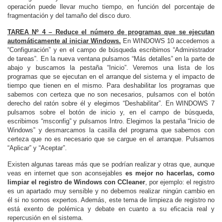
operación puede llevar mucho tiempo, en función del porcentaje de
fragmentación y del tamaño del disco duro.
TAREA Nº 4 – Reduce el número de programas que se ejecutan
automáticamente al iniciar Windows.
En WINDOWS 10 accedemos a
“Configuración” y en el campo de búsqueda escribimos “Administrador
de tareas”. En la nueva ventana pulsamos “Más detalles” en la parte de
abajo y buscamos la pestaña “Inicio”. Veremos una lista de los
programas que se ejecutan en el arranque del sistema y el impacto de
tiempo que tienen en el mismo. Para deshabilitar los programas que
sabemos con certeza que no son necesarios, pulsamos con el botón
derecho del ratón sobre él y elegimos “Deshabilitar”. En WINDOWS 7
pulsamos sobre el botón de inicio y, en el campo de búsqueda,
escribimos “msconfig” y pulsamos Intro. Elegimos la pestaña “Inicio de
Windows” y desmarcamos la casilla del programa que sabemos con
certeza que no es necesario que se cargue en el arranque. Pulsamos
“Aplicar” y “Aceptar”.
Existen algunas tareas más que se podrían realizar y otras que, aunque
veas en internet que son aconsejables
es mejor no hacerlas, como
limpiar el registro de Windows con CCleaner
, por ejemplo: el registro
es un apartado muy sensible y no debemos realizar ningún cambio en
él si no somos expertos. Además, este tema de limpieza de registro no
está exento de polémica y debate en cuanto a su eficacia real y
repercusión en el sistema.