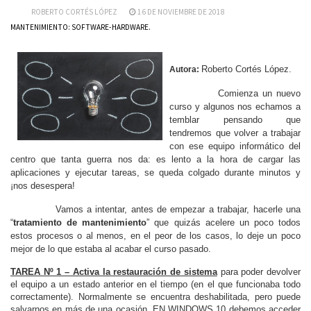
ROBERTO CORTÉS LÓPEZ
16 DE NOVIEMBRE DE 2018
MANTENIMIENTO: SOFTWARE-HARDWARE.
Roberto Cortés López.
Autora:
Comienza un nuevo
curso y algunos nos echamos a
temblar pensando que
tendremos que volver a trabajar
con ese equipo informático del
centro que tanta guerra nos da: es lento a la hora de cargar las
aplicaciones y ejecutar tareas, se queda colgado durante minutos y
¡nos desespera!
Vamos a intentar, antes de empezar a trabajar, hacerle una
“
tratamiento de mantenimiento
” que quizás acelere un poco todos
estos procesos o al menos, en el peor de los casos, lo deje un poco
mejor de lo que estaba al acabar el curso pasado.
TAREA Nº 1 – Activa la restauración de sistema
para poder devolver
el equipo a un estado anterior en el tiempo (en el que funcionaba todo
correctamente). Normalmente se encuentra deshabilitada, pero puede
salvarnos en más de una ocasión. EN WINDOWS 10 debemos acceder