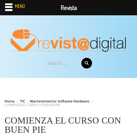
MENÚ
Revista
Skip
to
content
Search
for:
Home
TIC
Mantenimiento: Software-Hardware.
COMIENZA EL CURSO CON BUEN PIE
COMIENZA EL CURSO CON
BUEN PIE