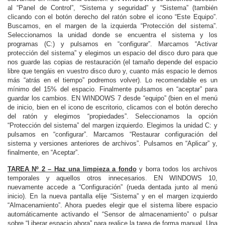
al “Panel de Control”, “Sistema y seguridad” y “Sistema” (también
clicando con el botón derecho del ratón sobre el icono “Este Equipo”.
Buscamos, en el margen de la izquierda “Protección del sistema”.
Seleccionamos la unidad donde se encuentra el sistema y los
programas (C:) y pulsamos en “configurar”. Marcamos “Activar
protección del sistema” y elegimos un espacio del disco duro para que
nos guarde las copias de restauración (el tamaño depende del espacio
libre que tengáis en vuestro disco duro y, cuanto más espacio le demos
más “atrás en el tiempo” podremos volver). Lo recomendable es un
mínimo del 15% del espacio. Finalmente pulsamos en “aceptar” para
guardar los cambios. EN WINDOWS 7 desde “equipo” (bien en el menú
de inicio, bien en el icono de escritorio, clicamos con el botón derecho
del ratón y elegimos “propiedades”. Seleccionamos la opción
“Protección del sistema” del margen izquierdo. Elegimos la unidad C: y
pulsamos en “configurar”. Marcamos “Restaurar configuración del
sistema y versiones anteriores de archivos”. Pulsamos en “Aplicar” y,
finalmente, en “Aceptar”.
TAREA Nº 2 – Haz una limpieza a fondo
y borra todos los archivos
temporales y aquellos otros innecesarios. EN WINDOWS 10,
nuevamente accede a “Configuración” (rueda dentada junto al menú
inicio). En la nueva pantalla elije “Sistema” y en el margen izquierdo
“Almacenamiento”. Ahora puedes elegir que el sistema libere espacio
automáticamente activando el “Sensor de almacenamiento” o pulsar
sobre “Liberar espacio ahora” para realice la tarea de forma manual. Una