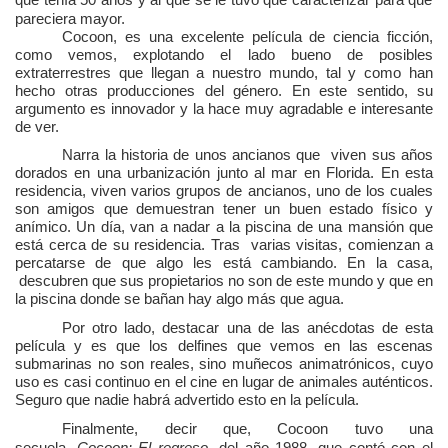
pareciera mayor.
Cocoon,
es una excelente película de ciencia ficción,
como vemos, explotando el lado bueno de posibles
extraterrestres que llegan a nuestro mundo, tal y como han
hecho otras producciones del género. En este sentido, su
argumento es innovador y la hace muy agradable e interesante
de ver.
Narra la historia de unos ancianos que viven sus años
dorados en una urbanización junto al mar en Florida. En esta
residencia, viven varios grupos de ancianos, uno de los cuales
son amigos que demuestran tener un buen estado físico y
anímico. Un día, van a nadar a la piscina de una mansión que
está cerca de su residencia. Tras varias visitas, comienzan a
percatarse de que algo les está cambiando. En la casa,
descubren que sus propietarios no son de este mundo y que en
la piscina donde se bañan hay algo más que agua.
Por otro lado, destacar una de las anécdotas de esta
película y es que los delfines que vemos en las escenas
submarinas no son reales, sino muñecos animatrónicos, cuyo
uso es casi continuo en el cine en lugar de animales auténticos.
Seguro que nadie habrá advertido esto en la película.
Finalmente, decir que, Cocoon tuvo una
secuela,
Cocoon: El regreso
, del año 1988, que contó con el