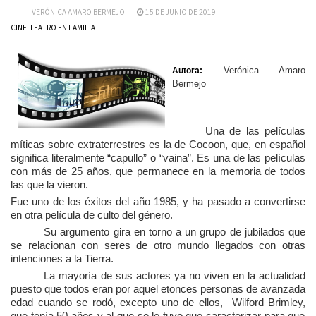
VERÓNICA AMARO BERMEJO
15 DE JUNIO DE 2019
CINE-TEATRO EN FAMILIA
Verónica Amaro
Autora:
Bermejo
Una de las películas
míticas sobre extraterrestres es la de Cocoon, que, en español
significa literalmente “capullo” o “vaina”. Es una de las películas
con más de 25 años, que permanece en la memoria de todos
las que la vieron.
Fue uno de los éxitos del año 1985, y ha pasado a convertirse
en otra película de culto del género.
Su argumento gira en torno a un grupo de jubilados que
se relacionan con seres de otro mundo llegados con otras
intenciones a la Tierra.
La mayoría de sus actores ya no viven en la actualidad
puesto que todos eran por aquel etonces personas de avanzada
edad cuando se rodó, excepto uno de ellos,
Wilford Brimley,
que tenía 50 años y al que se le tuvo que caracterizar para que