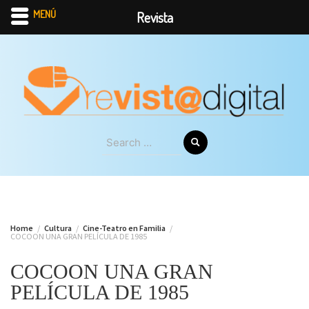
MENÚ
Revista
Skip
to
content
Search
for:
Home
Cultura
Cine-Teatro en Familia
COCOON UNA GRAN PELÍCULA DE 1985
COCOON UNA GRAN
PELÍCULA DE 1985