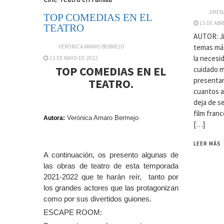
JIMEN
TOP COMEDIAS EN EL
15 DE ABR
TEATRO
AUTOR: J
temas más
VERÓNICA AMARO BERMEJO
la necesi
15 DE MAYO DE 2022
TOP COMEDIAS EN EL
cuidado m
presentar
TEATRO.
cuantos a
deja de s
film fran
Verónica Amaro Bermejo
Autora:
[…]
LEER MÁS
A continuación, os presento algunas de
las obras de teatro de esta temporada
2021-2022 que te harán reír, tanto por
los grandes actores que las protagonizan
como por sus divertidos guiones.
ESCAPE ROOM: