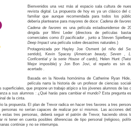
Bienvenidos una vez más al espacio sala cultura de nues
revista digital. La propuesta de hoy es ya un clásico del c
familiar que aunque recomendada para todos los públi
debería plantearse para mayores de doce:
Cadena de favore
Cadena de favores
es una película estadounidense de 2
dirigida por Mimi Leder (directora de películas basta
comerciales como
El pacificador
, junto a Steven Spielberg
Deep Impact
una película sobre desastres naturales.)
Protagonizada por Hayley Joe Osment (el niño del
Se
sentido
), Kevin Spacey (
American beauty, Seven , L
Conficential y la serie House of cards
), Helen Hunt (Twist
Mejor imposible) y Jon Bon Jovi, el reparto es sin d
acertado .
Basada en la Novela homónima de Catherine Ryan Hide,
película narra la historia de un profesor de ciencias social
 superficiales, que propone un trabajo atípico a los jóvenes alumnos de las 
 lanza a sus alumnos : ¿Qué harás para cambiar el mundo? Esta pregunta es
inal de la cinta.
 la propuesta. El plan de Trevor radica en hacer tres favores a tres person
s personas no serían capaces de realizar por sí mismos. Las acciones de
estas tres personas, deberá seguir el patrón de Trevor, haciendo otros t
ni tener en cuenta posibles diferencias de tipo personal (religioso, políti
umanas continúe y no se interrumpa.