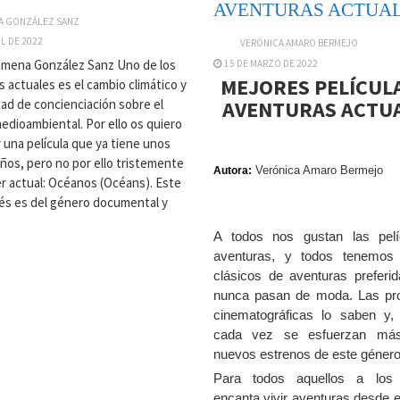
AVENTURAS ACTUAL
A GONZÁLEZ SANZ
IL DE 2022
VERÓNICA AMARO BERMEJO
imena González Sanz Uno de los
15 DE MARZO DE 2022
MEJORES PELÍCUL
 actuales es el cambio climático y
AVENTURAS ACTUA
dad de concienciación sobre el
edioambiental. Por ello os quiero
 una película que ya tiene unos
ños, pero no por ello tristemente
Verónica Amaro Bermejo
Autora:
er actual: Océanos (Océans). Este
cés es del género documental y
A todos nos gustan las pelí
aventuras, y todos tenemos 
clásicos de aventuras preferi
nunca pasan de moda. Las pr
cinematográficas lo saben y,
cada vez se esfuerzan má
nuevos estrenos de este género
Para todos aquellos a los
encanta vivir aventuras desde e