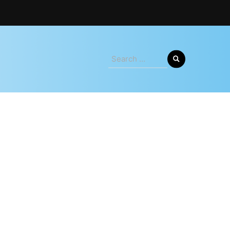
Search
for: