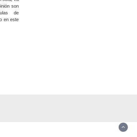
pinión son
culas de
o en este