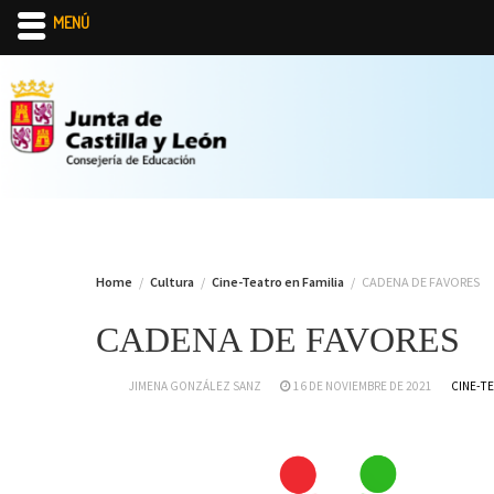
MENÚ
Skip
to
content
Home
Cultura
Cine-Teatro en Familia
CADENA DE FAVORES
CADENA DE FAVORES
JIMENA GONZÁLEZ SANZ
16 DE NOVIEMBRE DE 2021
CINE-TE