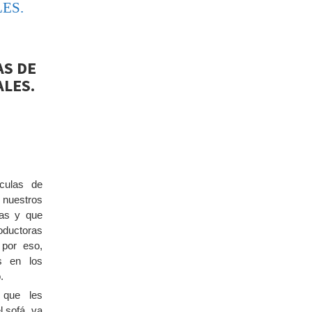
ES.
AS DE
LES.
culas de
nuestros
das y que
oductoras
 por eso,
s en los
.
 que les
l sofá, va