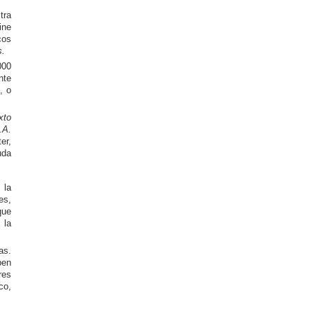
tra
ine
cos
s.
000
nte
, o
xto
.A.
er,
uda
 la
es,
que
 la
as.
ben
res
co,