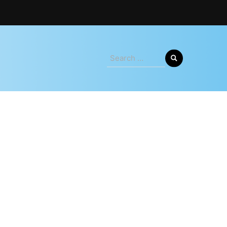
Search
for: