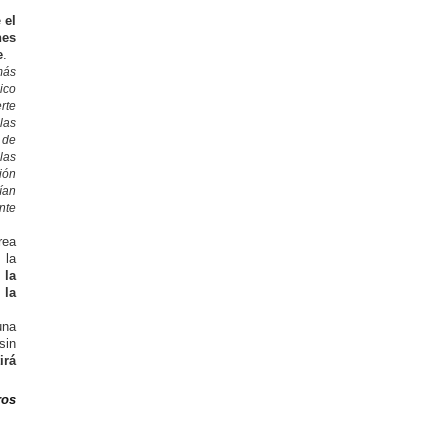
e
el
nes
e
.
más
ico
erte
las
 de
las
ión
ían
nte
rea
 la
 la
 la
una
sin
irá
ros