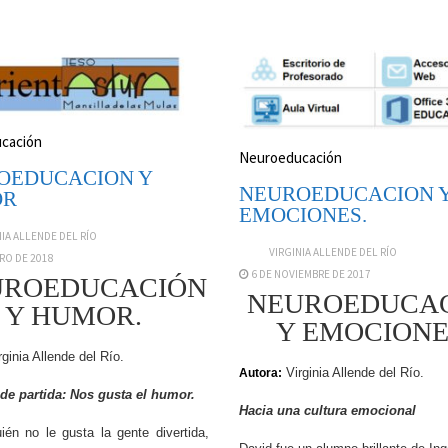
cación
Neuroeducación
OEDUCACION Y
NEUROEDUCACION 
OR
EMOCIONES.
NIA ALLENDE DEL RÍO
VIRGINIA ALLENDE DEL RÍO
RO DE 2018
6 DE NOVIEMBRE DE 2017
ROEDUCACIÓN
NEUROEDUCA
Y HUMOR.
Y EMOCIONE
ginia Allende del Río.
Virginia Allende del Río.
Autora:
de partida: Nos gusta el humor.
Hacia una cultura emocional
no le gusta la gente divertida,