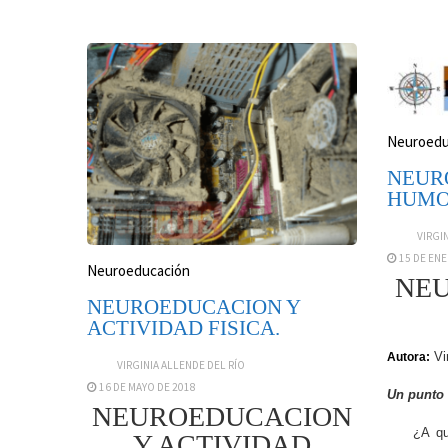
Neuroedu
NEUR
HUM
VIRGI
15 DE ENE
Neuroeducación
NEU
NEUROEDUCACION Y
ACTIVIDAD FISICA.
Vir
Autora:
VIRGINIA ALLENDE DEL RÍO
16 DE MAYO DE 2018
Un punto 
NEUROEDUCACION
¿A quién 
Y ACTIVIDAD