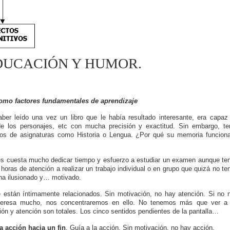
UCACIÓN Y HUMOR.
como factores fundamentales de aprendizaje
 leído una vez un libro que le había resultado interesante, era capaz
e los personajes, etc con mucha precisión y exactitud. Sin embargo, te
hos de asignaturas como Historia o Lengua. ¿Por qué su memoria funcion
s cuesta mucho dedicar tiempo y esfuerzo a estudiar un examen aunque te
oras de atención a realizar un trabajo individual o en grupo que quizá no te
 ha ilusionado y… motivado.
 están íntimamente relacionados. Sin motivación, no hay atención. Si no 
teresa mucho, nos concentraremos en ello. No tenemos más que ver a
ón y atención son totales. Los cinco sentidos pendientes de la pantalla…
a acción hacia un fin
.
Guía a la acción. Sin motivación, no hay acción.