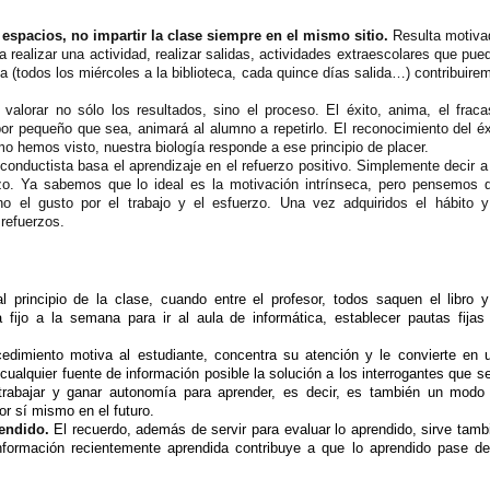
 espacios, no impartir la clase siempre en el mismo sitio.
Resulta motiva
ra realizar una actividad, realizar salidas, actividades extraescolares que pue
na (todos los miércoles a la biblioteca, cada quince días salida…) contribuire
lorar no sólo los resultados, sino el proceso. El éxito, anima, el fraca
or pequeño que sea, animará al alumno a repetirlo. El reconocimiento del éx
o hemos visto, nuestra biología responde a ese principio de placer.
onductista basa el aprendizaje en el refuerzo positivo. Simplemente decir a
rzo. Ya sabemos que lo ideal es la motivación intrínseca, pero pensemos 
el gusto por el trabajo y el esfuerzo. Una vez adquiridos el hábito y
 refuerzos.
 principio de la clase, cuando entre el profesor, todos saquen el libro y
 fijo a la semana para ir al aula de informática, establecer pautas fijas
edimiento motiva al estudiante, concentra su atención y le convierte en 
ualquier fuente de información posible la solución a los interrogantes que se
rabajar y ganar autonomía para aprender, es decir, es también un modo
r sí mismo en el futuro.
rendido.
El recuerdo, además de servir para evaluar lo aprendido, sirve tamb
información recientemente aprendida contribuye a que lo aprendido pase de