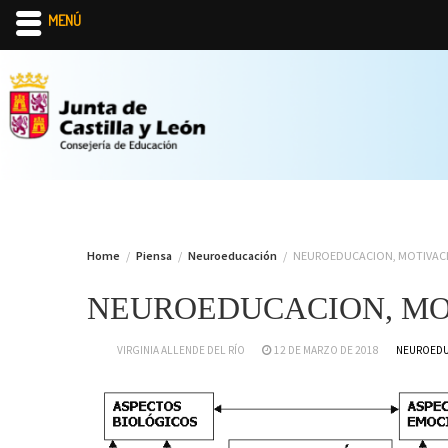
MENÚ
Skip
to
content
Home
Piensa
Neuroeducación
NEUROEDUCACION, MOTIVACI
NEUROEDUCACION, MOT
VIRGINIA ALLENDE DEL RÍO
12 DE MARZO DE 2018
NEUROED