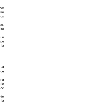
dor
dan
mos
so,
ito
 un
que
 la
 el
 de
una
 le
 de
ién
 la