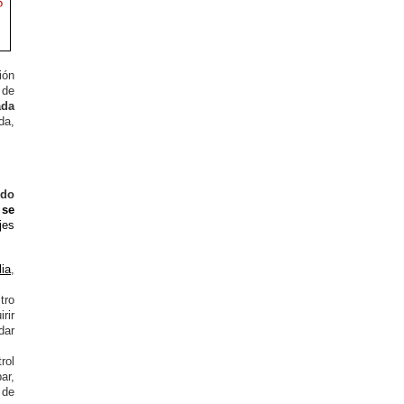
ión
 de
ada
da,
ndo
 se
jes
lia
,
tro
rir
dar
rol
ar,
 de