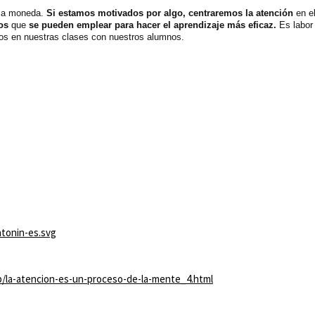
sma moneda.
Si estamos motivados por algo, centraremos la atención
en el
os
que
se pueden emplear para hacer el aprendizaje más eficaz.
Es labor
os en nuestras clases con nuestros alumnos.
atonin-es.svg
p/la-atencion-es-un-proceso-de-la-mente_4.html