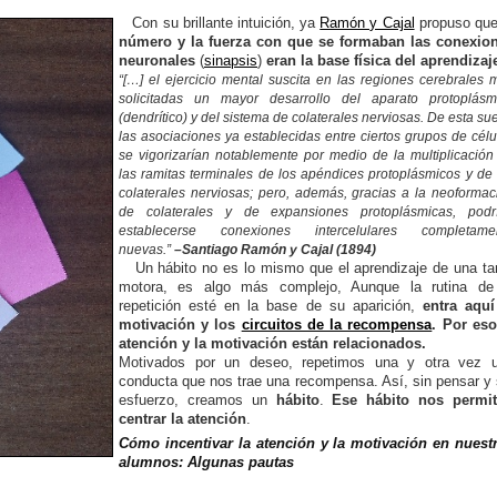
Con su brillante intuición, ya
Ramón y Cajal
propuso qu
número y la fuerza con que se formaban las conexio
neuronales
(
sinapsis
)
eran la base física del aprendizaj
“[…] el ejercicio mental suscita en las regiones cerebrales 
solicitadas un mayor desarrollo del aparato protoplásm
(dendrítico) y del sistema de colaterales nerviosas. De esta su
las asociaciones ya establecidas entre ciertos grupos de célu
se vigorizarían notablemente por medio de la multiplicación
las ramitas terminales de los apéndices protoplásmicos y de 
colaterales nerviosas; pero, además, gracias a la neoformac
de colaterales y de expansiones protoplásmicas, podr
establecerse conexiones intercelulares completame
nuevas.”
–Santiago Ramón y Cajal (1894)
Un hábito no es lo mismo que el aprendizaje de una ta
motora, es algo más complejo, Aunque la rutina de
repetición esté en la base de su aparición,
entra aquí
motivación y los
circuitos de la recompensa
. Por eso
atención y la motivación están relacionados.
Motivados por un deseo, repetimos una y otra vez 
conducta que nos trae una recompensa. Así, sin pensar y 
esfuerzo, creamos un
hábito
.
Ese hábito nos permit
centrar la atención
.
Cómo incentivar la atención y la motivación en nuest
alumnos: Algunas pautas