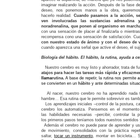
imaginar realizando la acción. Después de la fase d
deseo, nos ponemos manos a la obra, queremo
hacerlo realidad.
Cuando pasamos a la acción, s
ven involucradas las sustancias adrenalina 
noradrenalina, que ponen al organismo en marcha,
con una sensación de placer al finalizarla o mientras
recompensa cono una sensación de satisfacción. Cua
con nuestro estado de ánimo y con el deseo de v
cuando aparezca una señal que active el deseo, el suje
Biología del hábito. El hábito, la rutina, ayuda a c
Nuestro cerebro es muy listo y ahorrador, trata de f
atajos para hacer las tareas más rápida y eficazme
llama
rutina.
A base de repetir, la rutina nos permite
a
se convierten en un
hábito
y ante determinadas situa
Al nacer, nuestro cerebro no ha aprendido nada t
hambre… Esa rutina que le permite sobrevivir es tambi
Los aprendizajes iniciales –control de la postura, c
cerebro los automatiza. Pensemos en el momento
las habilidades necesarias –percibir, controlar l
los primeros pasos teníamos todos nuestros sentidos y
Además el cerebro no puede parar de aprender y usa 
de movimiento, consolidados con la práctica repetid
saltar,
tocar un instrumento
, montar en bicicleta… 