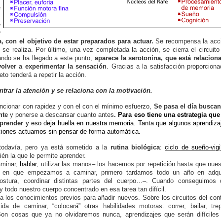
e
s
e
y
 con el objetivo de estar preparados para actuar.
Se recompensa la acc
 se realiza. Por último, una vez completada la acción, se cierra el circuito
ndo se ha llegado a este punto,
aparece la serotonina, que está relacion
olver a experimentar la sensación
. Gracias a la satisfacción proporciona
to tenderá a repetir la acción.
entrar la atención y se relaciona con la motivación.
uncionar con rapidez y con el con el mínimo esfuerzo,
Se pasa el día busca
nte
y ponerse a descansar cuanto antes
.
Para eso tiene una estrategia que
prender
y eso deja huella en nuestra memoria. Tanta que algunos aprendiza
ciones actuamos sin pensar de forma automática.
odavía, pero ya está sometido a la
rutina biológica
:
ciclo de sueño-vigi
én la que le permite aprender.
aminar,
hablar
, utilizar las manos– los hacemos por repetición hasta que nues
 en que empezamos a caminar, primero tardamos todo un año en adqui
a postura, coordinar distintas partes del cuerpo…–. Cuando conseguimos 
 todo nuestro cuerpo concentrado en esa tarea tan difícil.
los conocimientos previos para añadir nuevos. Sobre los circuitos del cont
a de caminar, “colocará” otras habilidades motoras: correr, bailar, trep
Son cosas que ya no olvidaremos nunca, aprendizajes que serán difíciles