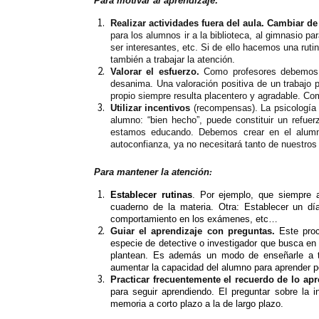
Para motivar al aprendizaje:
Realizar actividades fuera del aula. Cambiar de
para los alumnos ir a la biblioteca, al gimnasio pa
ser interesantes, etc. Si de ello hacemos una ruti
también a trabajar la atención.
Valorar el esfuerzo.
Como profesores debemos va
desanima. Una valoración positiva de un trabajo p
propio siempre resulta placentero y agradable. Com
Utilizar incentivos
(recompensas). La psicología c
alumno: “bien hecho”, puede constituir un refue
estamos educando. Debemos crear en el alumno 
autoconfianza, ya no necesitará tanto de nuestros
Para mantener la atención
:
Establecer rutinas
. Por ejemplo, que siempre al
cuaderno de la materia. Otra: Establecer un día
comportamiento en los exámenes, etc…
Guiar el aprendizaje con preguntas.
Este proc
especie de detective o investigador que busca en c
plantean. Es además un modo de enseñarle a t
aumentar la capacidad del alumno para aprender po
Practicar frecuentemente el recuerdo de lo ap
para seguir aprendiendo. El preguntar sobre la 
memoria a corto plazo a la de largo plazo.