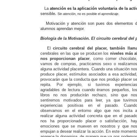
La
atención es la aplicación voluntaria de la ac
.
sensible
Sin atención, no es posible el aprendizaje.
Motivación y atención son pues dos elementos dete
alumnos aprendan mejor.
Biología de la Motivación. El circuito cerebral del
El
circuito cerebral del placer, también lla
cerebrales en las que se producen los
niveles más a
nos proporcionan placer
, como comer chocolate
vamos de compras, practicamos sexo o realizamo
alguna actividad placentera. Cuando una situación no
produce placer, estímulos asociados a esa actividad
provocarán que la conducta que nos produjo placer s
repita. Por ejemplo, si tuvimos experiencia
agradables de lectura cuando éramos pequeños, lo
libros no nos producirán rechazo, sino que no
sentiremos motivados para leer, ya que tuvimo
experiencias positivas en el pasado. Cuand
observamos en el entorno algo que nos incita 
realizar alguna actividad concreta que en el pasad
nos ha proporcionado placer o satisfacción, ha
emociones que se mueven en nosotros y que no
empujan a desear realizar la acción. En este moment
aparece la dopamina, de manera que ya nos podemo