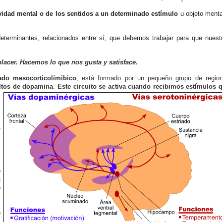
tividad mental o de los sentidos a un determinado estímulo
u objeto menta
rminantes, relacionados entre sí, que debemos trabajar para que nuest
 placer. Hacemos lo
que nos gusta y satisface.
mado mesocorticolímibico
, está formado por un pequeño grupo de regio
ltos de dopamina
.
Este circuito se activa cuando recibimos estímulos 
,
s
s
,
e
s
s
s
s
o
a
o
y
s
o
s