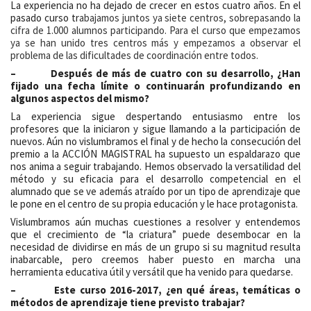
La experiencia no ha dejado de crecer en estos cuatro años. En el
pasado curso tr
abajamos juntos ya siete centros, sobrepasando la
cifra de 1.000 alumnos participando. Para el curso que empezamos
ya se han unido tres centros más y empezamos a observar el
problema de las dificultades de coordinación entre todos.
– Después de más de cuatro con su desarrollo, ¿Han
fijado una fecha límite o continuarán profundizando en
algunos aspectos del mismo?
La experiencia sigue despertando entusiasmo entre los
profesores que la iniciaron y sigue llamando a la participación de
nuevos. Aún no vislumbramos el final y de hecho la consecución del
premio a la ACCIÓN MAGISTRAL ha supuesto un espaldarazo que
nos anima a seguir trabajando. Hemos observado la versatilidad del
método y su eficacia para el desarrollo competencial en el
alumnado que se ve además atraído por un tipo de aprendizaje que
le pone en el centro de su propia educación y le hace protagonista.
Vislumbramos aún muchas cuestiones a resolver y entendemos
que el crecimiento de “la criatura” puede desembocar en la
necesidad de dividirse en más de un grupo si su magnitud resulta
inabarcable, pero creemos haber puesto en marcha una
herramienta educativa útil y versátil que ha venido para quedarse.
– Este curso 2016-2017, ¿en qué áreas, temáticas o
métodos de aprendizaje tiene previsto trabajar?