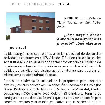
CRFPTIC
4 DE DICIEMBRE DE 2017
P.I.E. JCYL
IES Valle del
INSTITUTO:
Tietar, Arenas de San Pedro,
Avila.
.
– ¿Cómo surge la idea de
elaborar y desarrollar este
proyecto? ¿Qué objetivos
persigue?
La idea surgió hace cuatro años ante la necesidad de desarrollar
actividades comunes en el IES Valle del Tiétar en torno a las cuales
se aglutinasen los distintos departamentos didácticos. Se buscaba
un elemento cohesionador que sirviese para mostrar al alumnado la
utilidad de las distintas disciplinas (asignaturas) para abordar un
mismo tema desde distintas facetas.
Pronto se evidenció la utilidad de la propuesta para conectar
niveles y centros educativos. La adhesión sucesiva de los colegios
Divina Pastora y Zorrilla Monroy, IES Juana de Pimentel, Centro
Ocupacional, CRA Camilo José Cela e IES Candvera, terminó de
configurar la actual situación en la que se aprovecha también para
conectar centros y al mundo educativo con la sociedad que lo