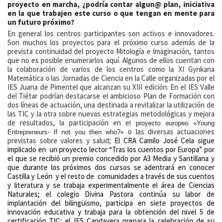
proyecto en marcha, ¿podría contar algun@ plan, iniciativa
en la que trabajen este curso o que tengan en mente para
un futuro próximo?
En general los centros participantes son activos e innovadores.
Son muchos los proyectos para el próximo curso además de la
prevista continuidad del proyecto Mitología e Imaginación, tantos
que no es posible enumerarlos aquí. Algunos de ellos cuentan con
la colaboración de varios de los centros como la XI Gynkana
Matemática o las Jornadas de Ciencia en la Calle organizadas por el
IES Juana de Pimentel que alcanzan su XIII edición. En el IES Valle
del Tiétar podrían destacarse el ambicioso Plan de Formación con
dos líneas de actuación, una destinada a revitalizar la utilización de
las TIC y la otra sobre nuevas estrategias metodológicas y mejora
de resultados, la participación en e
l proyecto europeo «Young
o las diversas actuaciones
Entrepreneurs- If not you then who?»
previstas sobre valores y salud;
El CRA Camilo José Cela sigue
implicado en un proyecto lector “Tras los cuentos por Europa” por
el que se recibió un premio concedido por A3 Media y Santillana y
que durante los próximos dos cursos se adentrará en conocer
Castilla y León y el resto de comunidades a través de sus cuentos
y literatura y se trabaja experimentalmente el área de Ciencias
Naturales; el colegio Divina Pastora continúa su labor de
implantación del bilingüismo, participa en siete proyectos de
innovación educativa y trabaja para la obtención del nivel 5 de
certificación TIC; el IES Candavera prepara la celebración de su