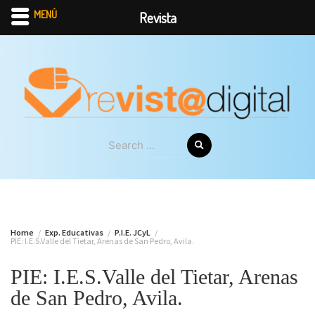
MENÚ
Revista
Skip
to
content
Search
for:
Home
Exp. Educativas
P.I.E. JCyL
PIE: I.E.S.Valle del Tietar, Arenas de San Pedro, Avila.
PIE: I.E.S.Valle del Tietar, Arenas
de San Pedro, Avila.