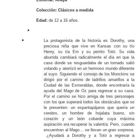
Colección: Clásicos a medida
Edad:
de 12 a 16 años.
La protagonista de la historia es Dorothy, una
preciosa niña que vive en Kansas con su tío
Henry, su tía Em y su perrito Totó. Su vida
aburrida cambiará radicalmente el día en que la
casa donde se resguardaba de un tornado salió
volando y aterrizó en un hermoso mundo diferente
al suyo. Siguiendo el consejo de los Munckins se
dirigió por el camino de ladrillos amarillos a la
Ciudad de las Esmeraldas, donde encontraría la
ayuda del Mago de Oz para regresar a su casa.
Por el camino se hizo amiga de tres personajes
con los que superará todos los obstáculos que se
le presenten: un espantapájaros que quería un
cerebro, un hombre de hojalata bueno, sin
corazón y un león cobarde cuya máxima
aspiración era recuperar la valentía. Pero, cuando
encuentran al Mago… se llevan un gran sorpresa.
¿Ayudará a Dorothy y a Totó a regresar a