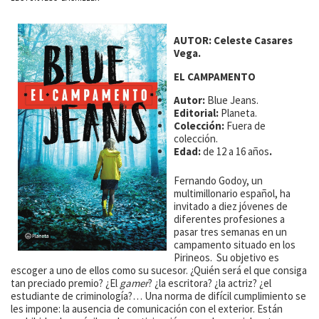
AUTOR: Celeste Casares
Vega.
EL CAMPAMENTO
Autor:
Blue Jeans.
Editorial:
Planeta.
Colección:
Fuera de
colección.
Edad:
de 12 a 16 años
.
Fernando Godoy, un
multimillonario español, ha
invitado a diez jóvenes de
diferentes profesiones a
pasar tres semanas en un
campamento situado en los
Pirineos. Su objetivo es
escoger a uno de ellos como su sucesor. ¿Quién será el que consiga
tan preciado premio? ¿El
gamer
? ¿la escritora? ¿la actriz? ¿el
estudiante de criminología?… Una norma de difícil cumplimiento se
les impone: la ausencia de comunicación con el exterior. Están