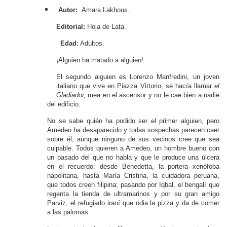
Autor:
Amara Lakhous.
Editorial:
Hoja de Lata.
Edad:
Adultos.
¡Alguien ha matado a alguien!
El segundo alguien es Lorenzo Manfredini, un joven
italiano que vive en Piazza Vittorio, se hacía llamar
el
Gladiador,
mea en el ascensor y no le cae bien a nadie
del edificio.
No se sabe quién ha podido ser el primer alguien, pero
Amedeo ha desaparecido y todas sospechas parecen caer
sobre él, aunque ninguno de sus vecinos cree que sea
culpable. Todos quieren a Amedeo, un hombre bueno con
un pasado del que no habla y que le produce una úlcera
en el recuerdo: desde Benedetta, la portera xenófoba
napolitana, hasta María Cristina, la cuidadora peruana,
que todos creen filipina; pasando por Iqbal, el bengalí que
regenta la tienda de ultramarinos y por su gran amigo
Parviz, el refugiado iraní que odia la pizza y da de comer
a las palomas.