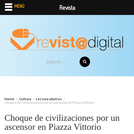
MENÚ
Revista
Skip
to
content
Search
for:
Home
Cultura
Lectura adultos
Choque de civilizaciones por un ascensor en Piazza Vittorio
Choque de civilizaciones por un
ascensor en Piazza Vittorio