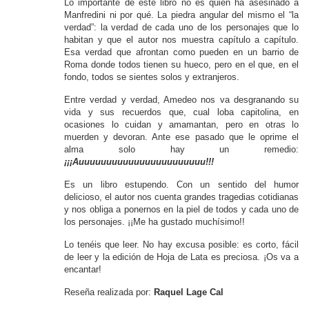
Lo importante de este libro no es quién ha asesinado a
Manfredini ni por qué. La piedra angular del mismo el “la
verdad”: la verdad de cada uno de los personajes que lo
habitan y que el autor nos muestra capítulo a capítulo.
Esa verdad que afrontan como pueden en un barrio de
Roma donde todos tienen su hueco, pero en el que, en el
fondo, todos se sientes solos y extranjeros.
Entre verdad y verdad, Amedeo nos va desgranando su
vida y sus recuerdos que, cual loba capitolina, en
ocasiones lo cuidan y amamantan, pero en otras lo
muerden y devoran. Ante ese pasado que le oprime el
alma solo hay un remedio:
¡¡¡Auuuuuuuuuuuuuuuuuuuuuuu!!!
Es un libro estupendo. Con un sentido del humor
delicioso, el autor nos cuenta grandes tragedias cotidianas
y nos obliga a ponernos en la piel de todos y cada uno de
los personajes. ¡¡Me ha gustado muchísimo!!
Lo tenéis que leer. No hay excusa posible: es corto, fácil
de leer y la edición de Hoja de Lata es preciosa. ¡Os va a
encantar!
Reseña realizada por:
Raquel Lage Cal